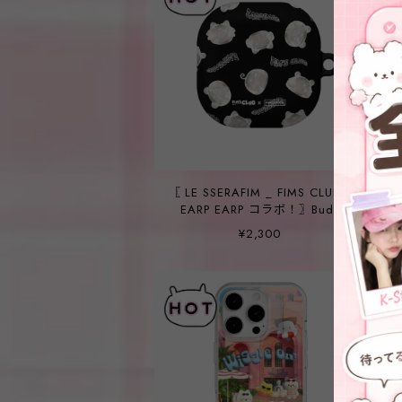
〖 LE SSERAFIM _ FIMS CLUB X
EARP EARP コラボ！〗Buds
CASE (BLACK PATTERN ver.)
¥2,300