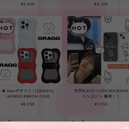
【garcontimide】I WANT TO
ェウォン/ハンソヒ 着用！！
¥3,400
¥4,100
GO HOME スマホケース ＿文
【garcontimide】I WANT TO
字WHITEver,
GO HOME スマホケース
★ Newデザイン！[GRAGG]
文字BLACK!☆ZEROBASEONE
LAYERED RIBBON CASE
ハンユジン 着用！！
4COLOR
【HOTTMALL】나는 짱쎄다!
¥8,250
¥1,950
マホケース