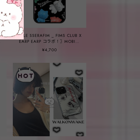
X
〖 LE SSERAFIM _ FIMS CLUB X
EARP EARP コラボ！〗MOBILE
PHONE CASE (COLOR
¥4,700
PATTERN ver. Magsafe)