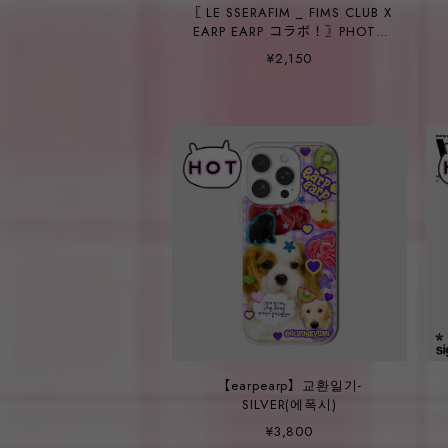
〖 LE SSERAFIM _ FIMS CLUB X
EARP EARP コラボ！〗PHOTO
CARD HOLDER
¥2,150
【earpearp】교환일기-
SILVER(에폭시)
¥3,800