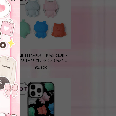
X
〖 LE SSERAFIM _ FIMS CLUB X
EARP EARP コラボ！〗SMART
TOK (Magsafe)
¥2,800