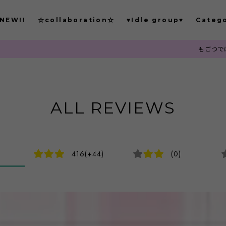
NEW!!
☆collaboration☆
♥Idle group♥
Categ
もごつでは、お客様から注
ALL REVIEWS
416(+44)
(0)