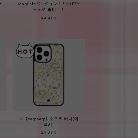
X
MagSafeバージョン！！☆ITZY
E
イェジ 着用！！
N
【WALKONWAKE】Focus case
¥4,400
소
☆【earpearp】소프트 버니(에
폭시)
¥2,600