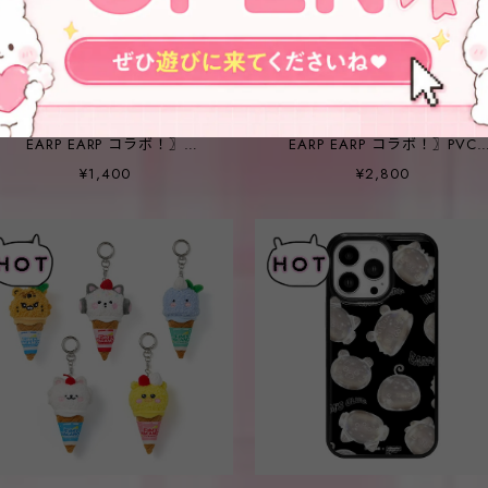
〖 LE SSERAFIM _ FIMS CLUB X
〖 LE SSERAFIM _ FIMS CLUB 
EARP EARP コラボ！〗
EARP EARP コラボ！〗PVC
STICKER SET
KEYRING
¥1,400
¥2,800