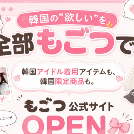
〖 LE SSERAFIM _ FIMS CLUB X
〖 LE SSERAFIM _ FIMS CLUB 
EARP EARP コラボ！〗Buds
EARP EARP コラボ！〗SMART
CASE (YELLOW PATTERN ver.)
TOK
¥2,300
¥2,150