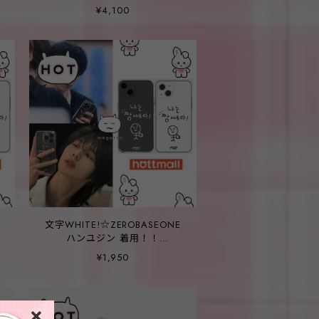
★LESSERAFIM チェウォン/ハン
¥4,100
ソヒ 着用！！【garcontimide】
I WANT TO GO HOME スマホ
ケース
文字WHITE!☆ZEROBASEONE
ハンユジン 着用！！
ス
【HOTTMALL】나는 짱쎄다!ス
¥1,950
マホケース