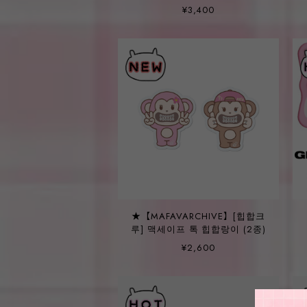
ソヒ 着用！！【garcontimide】
¥3,400
I WANT TO GO HOME スマホ
ケース ＿文字BLACKver,
★【MAFAVARCHIVE】[힙합크
루] 맥세이프 톡 힙합랑이 (2종)
¥2,600