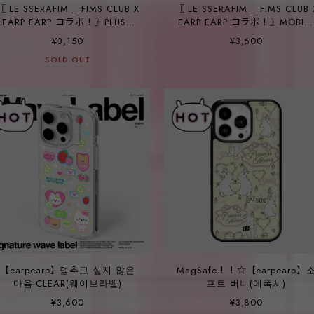
〖 LE SSERAFIM _ FIMS CLUB X
〖 LE SSERAFIM _ FIMS CLUB 
EARP EARP コラボ！〗PLUSH
EARP EARP コラボ！〗MOBIL
KEYRING (ICE CREAM ver.)
PHONE CASE (BLACK PATTER
¥3,150
¥3,600
ver.)
SOLD OUT
【earpearp】멈추고 싶지 않은
MagSafe！！☆【earpearp】
마음-CLEAR(웨이브라벨)
프트 버니(에폭시)
¥3,600
¥3,800