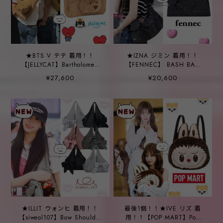
★BTS V テテ 着用！！
★IZNA ジミン 着用！！
【JELLYCAT】Bartholomew
【FENNEC】 BASH BAG
Bear Tote Bag
SET - LEOPARD BLACK
¥27,600
¥20,600
★ILLIT ウォンヒ 着用！！
最後1個！！★IVE リズ 着
【siweol107】Bow Shoulder
用！！【POP MART】Pop