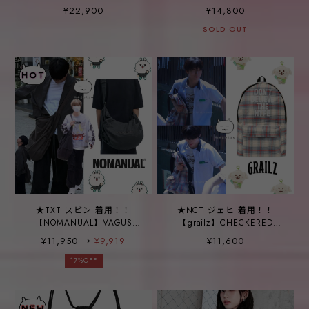
Bag (Available in 5 Colors)
Mart Labubu Classic Bag
¥22,900
¥14,800
Series LABUBU Big Head
SOLD OUT
Backpack
★TXT スビン 着用！！
★NCT ジェヒ 着用！！
【NOMANUAL】VAGUS
【grailz】CHECKERED
DUFFLE BAG - CHARCOAL
BACKPACK [PINK]
¥11,950
→
¥9,919
¥11,600
17%OFF