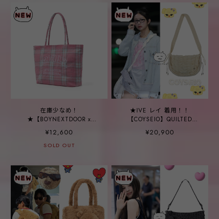
在庫少なめ！
★IVE レイ 着用！！
★【BOYNEXTDOOR x
【COYSEIO】QUILTED
GRAILZ】TOTE BAG
CROSS BAG IVORY
¥12,600
¥20,900
[MULTI]
SOLD OUT