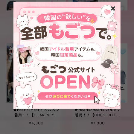
★IVE レイ 着用！！
★ILLIT ミンジュ 着用！！
【Idang】mini back pack -
【alo】Alo Yoga Iconic
3COLOR
Shopper Tote Bag Grey
¥28,100
¥11,100
Tiedye
★Hearts2Hearts カルメン
★Hearts2Hearts カルメン
着用！！【LE AREVEY】
着用！！【ODDSTUDIO】
SLEEVELESS NAVY
Odd signature denim
¥4,300
¥7,300
duffel bag