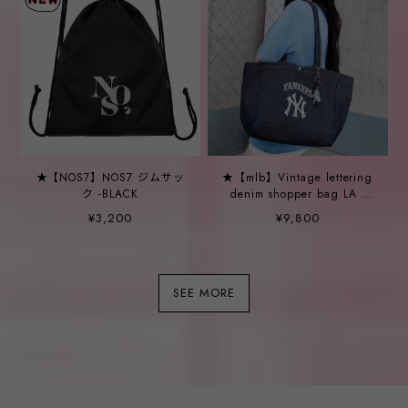
★【NOS7】NOS7 ジムサッ
★【mlb】Vintage lettering
ク -BLACK
denim shopper bag LA -
2COLOR
¥3,200
¥9,800
SEE MORE