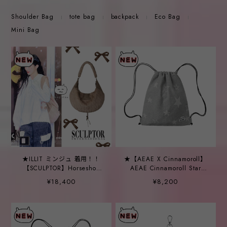
Shoulder Bag
tote bag
backpack
Eco Bag
Mini Bag
★ILLIT ミンジュ 着用！！
★【AEAE X Cinnamoroll】
【SCULPTOR】Horseshoe
AEAE Cinnamoroll Star
Fur Bag Brown
Gymsack Grey
¥18,400
¥8,200