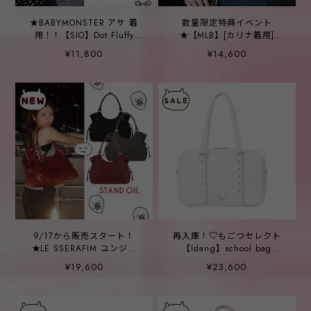
★BABYMONSTER アサ 着
数量限定特典イベント
用！！【SIO】Dot Fluffy
★【MLB】[カリナ着用]
Shoulder Bag
Denim color hobo bag NY
¥11,800
¥14,600
(Indigo)
9/17から販売スタート！
再入庫！♡もごつセレクト
★LE SSERAFIM ユンジン
【Idang】school bag
着用！！【STAND OIL】
medium _ WHITE
¥19,600
¥23,600
Breezy Bag - 3color