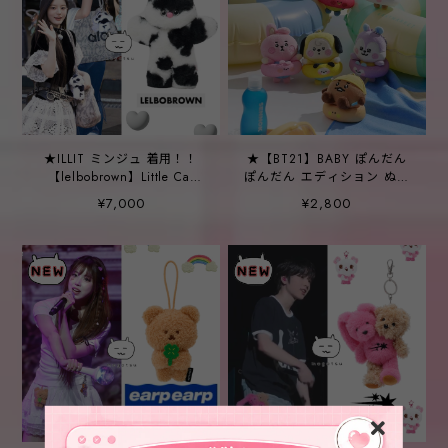
★ILLIT ミンジュ 着用！！
★【BT21】BABY ぽんだん
【lelbobrown】Little Cat
ぽんだん エディション ぬい
Keyring Mika
ぐるみ キーホルダー
¥7,000
¥2,800