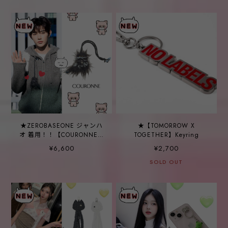
★ZEROBASEONE ジャンハ
★【TOMORROW X
オ 着用！！【COURONNE】
TOGETHER】Keyring
Minou Charm
¥6,600
¥2,700
SOLD OUT