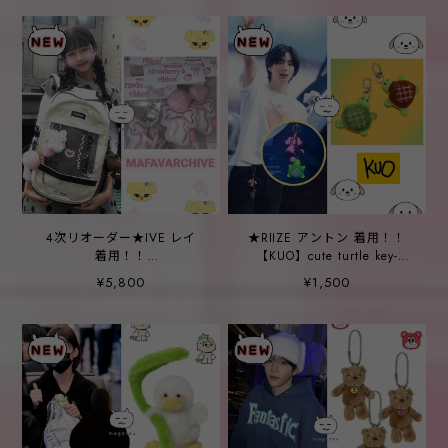
4次リオーダー★IVE レイ
★RIIZE アントン 着用！！
着用！！
【KUO】cute turtle key-
【MAFAVARCHIVE】
chain (2color)
¥5,800
¥1,500
strawberibbon key chain