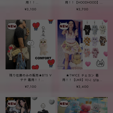
用！！
用！！【HOODHOOD】
【EXPRESSHOLIDAY】
Alien keyring
¥3,100
¥3,700
Boring Cat Keyring
残り在庫のみの販売★BTS V
★TWICE チェヨン 着
テテ 着用！！
用！！【LMR】미니 샹뇽이
【COMFORT】MUNK Key
키링 - 8COLOR
¥7,100
¥3,400
Ring Ivory