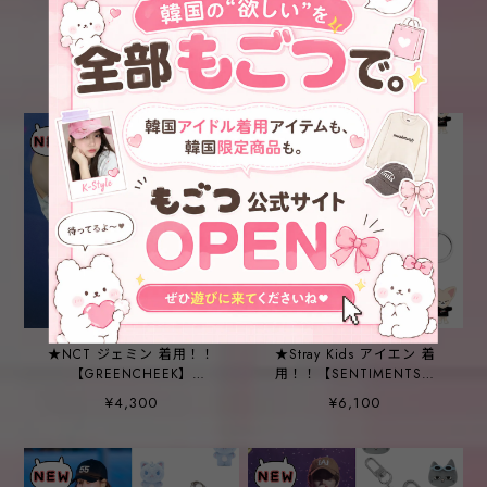
★NMIXX ジウ 着用！！
★NCT WISH サクヤ 着
【earpearp】Lucky Bear
用！！
Koby Mini Plush Keyring
【NICEGHOSTCLUB】
¥2,200
¥4,100
BUNNY BEAR DOLL KEY
CHAIN_MIX(NG2DFUAB67
A)
★NCT ジェミン 着用！！
★Stray Kids アイエン 着
【GREENCHEEK】
用！！【SENTIMENTS】
VINTAGE LIPBALM
NO.595 [SILVER] STAR KEY
¥4,300
¥6,100
KEYRING
HOLE KEY RING