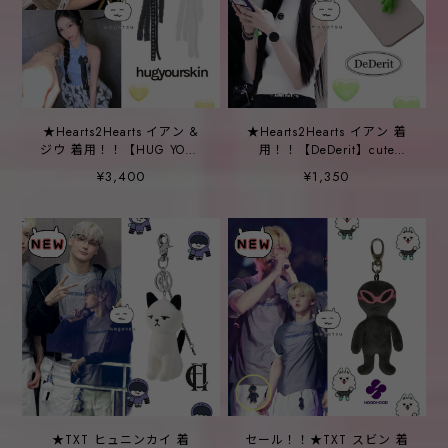
★Hearts2Hearts イアン &
★Hearts2Hearts イアン 着
ジウ 着用！！【HUG YOUR
用！！【DeDerit】cute
SKIN】Ghost Hugging
velvet mini frog keyring
¥3,400
¥1,350
Keyring - 2COLOR
★TXT ヒュニンカイ 着
セール！！★TXT スビン 着