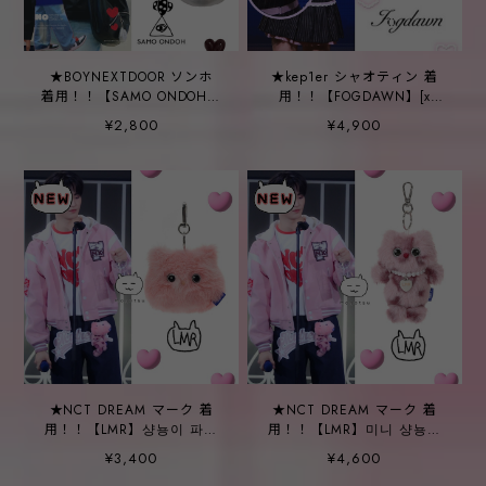
★BOYNEXTDOOR ソンホ
★kep1er シャオティン 着
着用！！【SAMO ONDOH】
用！！【FOGDAWN】[x
Tokiyom keychain nappa
SWINGSET] Ribbon Tail
¥2,800
¥4,900
black
Rabbit Key Ring (lavender)
★NCT DREAM マーク 着
★NCT DREAM マーク 着
用！！【LMR】샹뇽이 파우
用！！【LMR】미니 샹뇽이
치 키링 핑크
키링 PINK
¥3,400
¥4,600