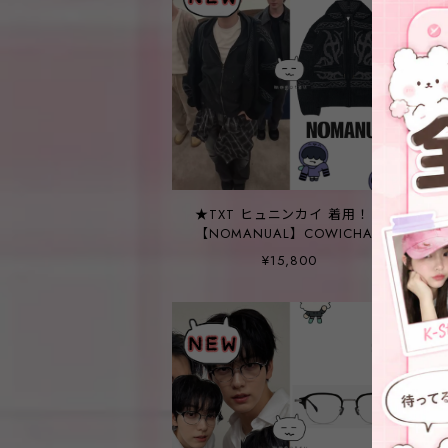
★TXT ヒュニンカイ 着用！！
【NOMANUAL】COWICHAN
HOODED ZIP-UP - BLACK
¥15,800