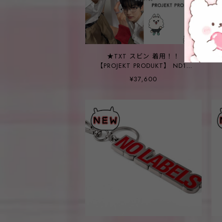
★TXT スビン 着用！！
【PROJEKT PRODUKT】 ND17
C1WG
¥37,600