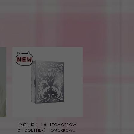
予約発送！！★【TOMORROW
X TOGETHER】TOMORROW X