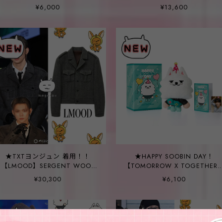
[TAEHYUN] DA-GO-NYANG
CVNT Fleece Hooded Zip-Up
¥6,000
¥13,600
Plush Set
_2color
★TXTヨンジュン 着用！！
★HAPPY SOOBIN DAY！
【LMOOD】SERGENT WOOL
【TOMORROW X TOGETHER
TRUCKER JACKET
[SOOBIN] CHOI YONG
¥30,300
¥6,100
MEONG Plush Set