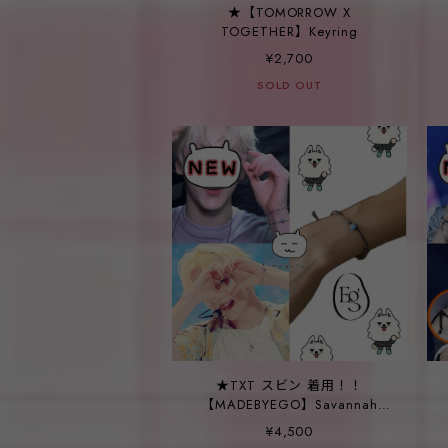
★【TOMORROW X
TOGETHER】Keyring
¥2,700
SOLD OUT
★TXT スビン 着用！！
【MADEBYEGO】Savannah
bracelet
¥4,500