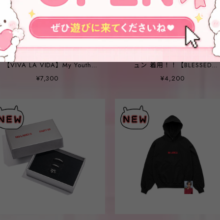
★TXT ヒュニンカイ 着用！！
MINIバージョン！★TXT ヨン
【VIVA LA VIDA】My Youth
ュン 着用！！【BLESSED
Heavy Terry Hood
BULLET】lock-motivated chai
¥7,300
¥4,200
necklace [ MINI _ O chain ]