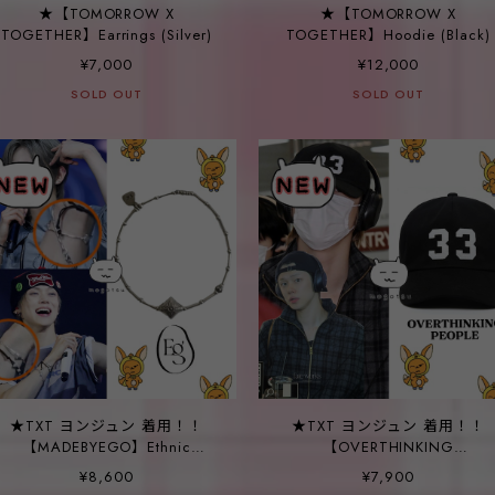
★【TOMORROW X
★【TOMORROW X
TOGETHER】Earrings (Silver)
TOGETHER】Hoodie (Black)
¥7,000
¥12,000
SOLD OUT
SOLD OUT
★TXT ヨンジュン 着用！！
★TXT ヨンジュン 着用！！
【MADEBYEGO】Ethnic
【OVERTHINKING
diamond bracelet
PEOPLE】'33' 5-Panel Ball Ca
¥8,600
¥7,900
(BLACK)