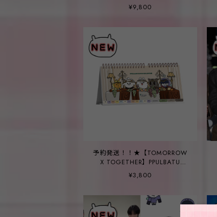
【KOREA UNIVERSITY】Korea
¥9,800
University Hockey Clothes
(White)
予約発送！！★【TOMORROW
X TOGETHER】PPULBATU
2026 CALENDAR
¥3,800