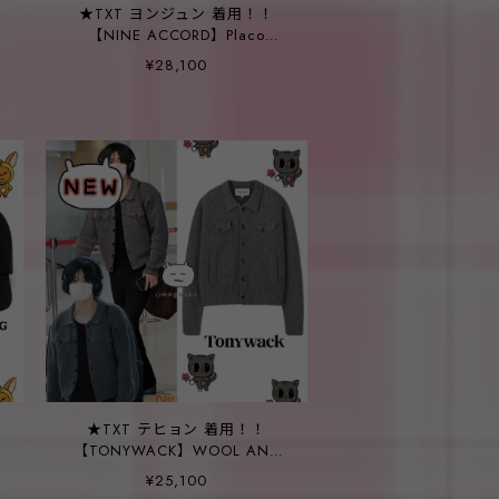
★TXT ヨンジュン 着用！！
【NINE ACCORD】Placo
GREAT Col.2
¥28,100
★TXT テヒョン 着用！！
【TONYWACK】WOOL AND
p
COTTON KNITTED TRUCKER_
¥25,100
MELANGE GREY