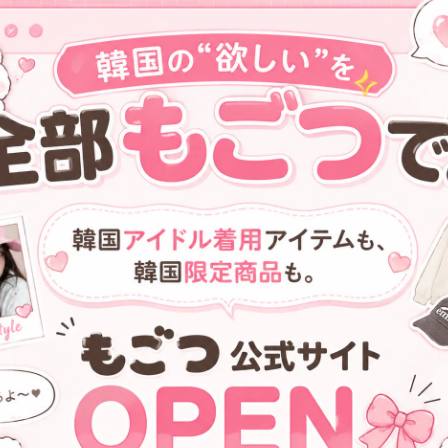
★TXT スビン 着用！！
在庫少なめ！★TXT ヨンジュ
【OAFISH】TWO-WAY
& スビン 着用！！【MMIC】
EARFLAP BEANIE, BROWN
Roaster T-shirt Beige
¥5,300
¥13,300