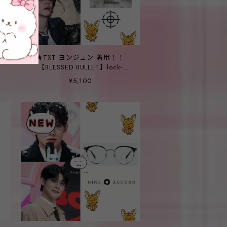
ジ
★TXT ヨンジュン 着用！！
【BLESSED BULLET】lock-
n
motivated chain necklace [
¥5,100
LARGE _ Ochain ]