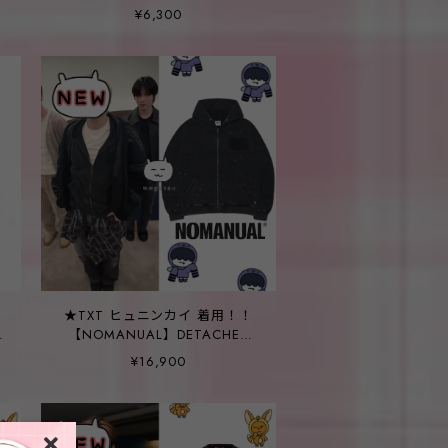
TOGETHER 2026 SEASON’S
¥6,300
GREETINGS
★TXT ヒュニンカイ 着用！！
】
【NOMANUAL】DETACHED
PATCH HOODED ZIP-UP -
¥16,900
WASHED BLACK