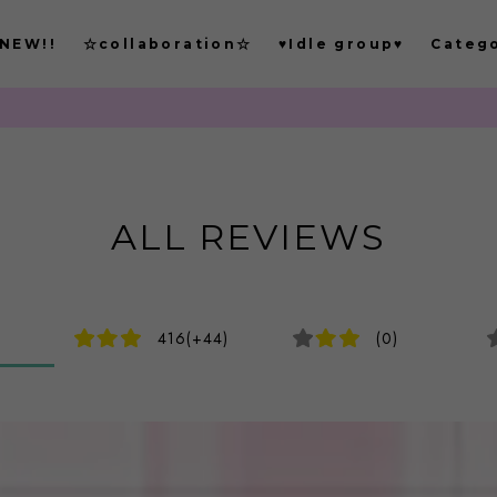
NEW!!
☆collaboration☆
♥Idle group♥
Categ
もごつ
ALL REVIEWS
416(+44)
(0)