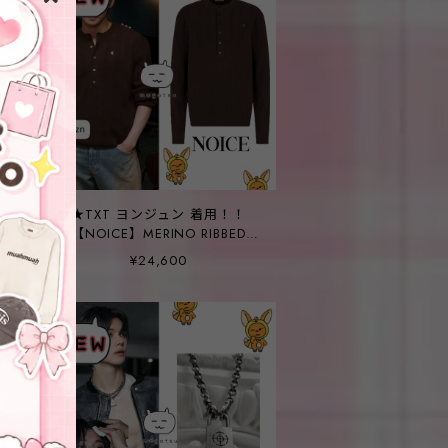
ン
★TXT ヨンジュン 着用！！
【NOICE】MERINO RIBBED
HENLEY NECK KNIT TOP -
¥24,600
BROWN