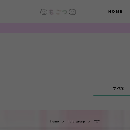
HOME
すべて
Home
Idle group
TXT