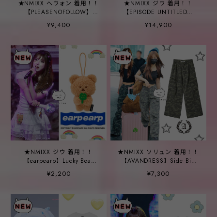
★NMIXX へウォン 着用！！
★NMIXX ジウ 着用！！
【PLEASENOFOLLOW】
【EPISODE UNTITLED】
Megan Patch Long Sleeve
Signature logo hood zip-
¥9,400
¥14,900
Top (White)
up navy
★NMIXX ジウ 着用！！
★NMIXX ソリュン 着用！！
【earpearp】Lucky Bear
【AVANDRESS】Side Big
Koby Mini Plush Keyring
Cargo Pants CAMO
¥2,200
¥7,300