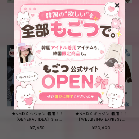
★NMIXX ベイ 着用！！
★NMIXX ソリュン 着用！！
【FANCY CLUB】Heavenly
【RAIVE】See-through Knit
off-shoulder long sleeve
Cardigan in White
¥5,200
¥14,400
SOLD OUT
★NMIXX へウォン 着用！！
★NMIXX ギュジン 着用！！
【GENERAL IDEA】Strap
【WELLBEING EXPRESS】
Layered Cardigan [BLUE]
Peace Cowichan Cardigan/
¥7,650
¥23,600
Brown