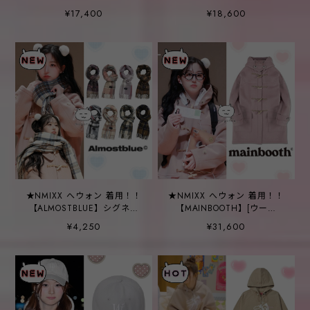
Hairy Overfit Cardigan
RACCOON BLENDED
¥17,400
¥18,600
(BURGUNDY)
CARDIGAN V NECK_PINK
BLUE
★NMIXX へウォン 着用！！
★NMIXX へウォン 着用！！
【ALMOSTBLUE】シグネチ
【MAINBOOTH】[ウール
ャーチェックマフラー -
90%]Oversized Duffle
¥4,250
¥31,600
12COLOR
Coat(PINK)