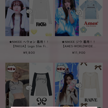
★NMIXX へウォン 着用！！
★NMIXX ジウ 着用！！
【PAKUA】Logo Slim Fit
【AMES-WORLDWIDE】
Long Sleeve T-shirt _
[DISNEY] DALMATIANS
¥9,800
¥11,900
White
FOOTBALL JERSEY BLUE