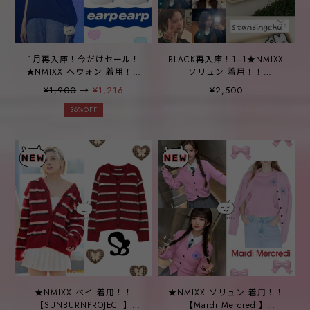
1月再入庫！今だけセール！
BLACK再入庫！1+1★NMIXX
★NMIXX へウォン 着用！！
ソリュン 着用！！
【EARPEARP】 チチフェイ
【standingchu】ジャンプ
¥1,900
→
¥1,216
¥2,500
ス（ランダム人形キーリン
ウサギ グリップトック -
グ）
2COLOR
36%OFF
★NMIXX ベイ 着用！！
★NMIXX ソリュン 着用！！
【SUNBURNPROJECT】
【Mardi Mercredi】