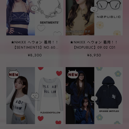
★NMIXX へウォン 着用！！
★NMIXX へウォン 着用！！
【SENTIMENTS】NO.600
【NOPUBLIC】09:02 C01
[SILVER] TWO HOLD BALL
¥8,300
¥6,950
BRACELET