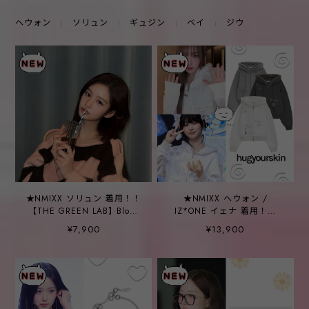
へウォン
ソリュン
ギュジン
ベイ
ジウ
★NMIXX ソリュン 着用！！
★NMIXX へウォン /
【THE GREEN LAB】Block
IZ*ONE イェナ 着用！！
Stripe Off-Shoulder
【HUG YOUR SKIN】Hotfix
¥7,900
¥13,900
Knitwear [Pink]
Fur Hood Zip-Up - 3COLOR