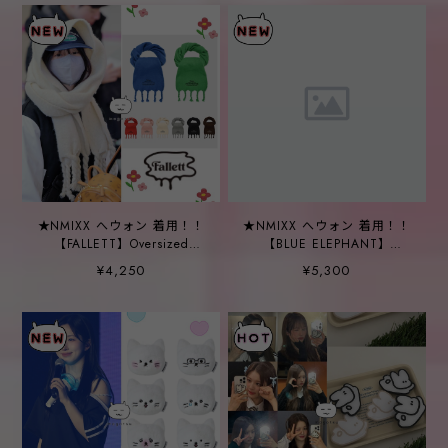
★NMIXX へウォン 着用！！
★NMIXX へウォン 着用！！
【FALLETT】Oversized
【BLUE ELEPHANT】
Story Logo Muffler - 8
WASHING BALLCAP_3color
¥4,250
¥5,300
Color