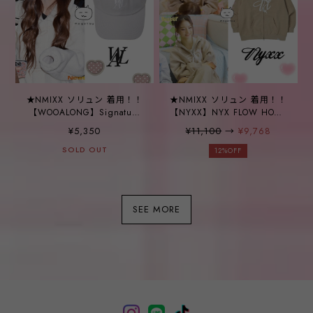
★NMIXX ソリュン 着用！！
★NMIXX ソリュン 着用！！
【WOOALONG】Signature
【NYXX】NYX FLOW HOOD
Logo ball cap - SMOKE
ZIP-UP BEIGE
¥5,350
¥11,100
→
¥9,768
GREY
SOLD OUT
12%OFF
SEE MORE