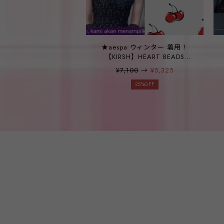
★aespa ウィンター 着用！
【KIRSH】HEART BEADS
NECKLACE
¥7,100
→
¥5,325
25%OFF