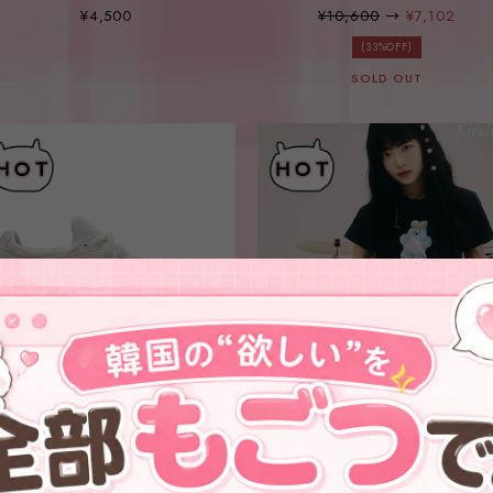
NECKLACE
PLANET EXPLORER CROP
¥4,500
¥10,600
→
¥7,102
HOODIE - 3COLOR
(33%OFF)
SOLD OUT
【KIRSH X ASICS】GEL-LYTE V
★LE SSERAFIM ウンチェ 着
用！！【KIRSH】WITTY BUNN
¥23,600
TOMBOY CROP T-SHIRT -
¥3,850
3COLOR