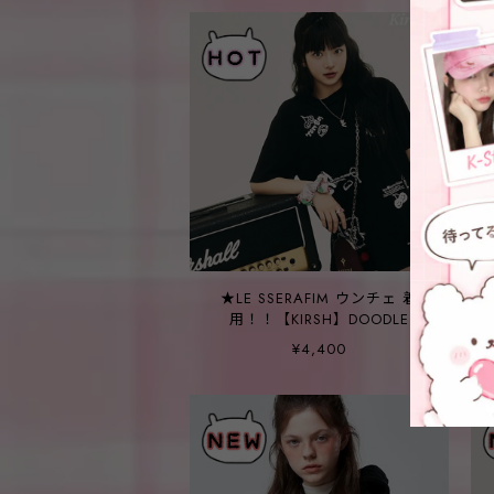
★LE SSERAFIM ウンチェ 着
用！！【KIRSH】DOODLE
CHERRY TOMBOY GRAPHIC T-
¥4,400
SHIRT - 3COLOR