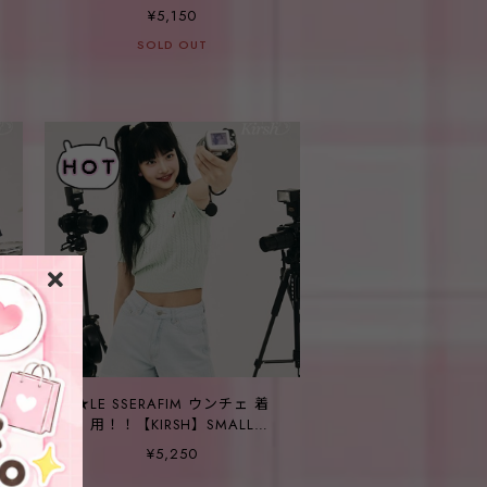
BLACK
¥5,150
SOLD OUT
★LE SSERAFIM ウンチェ 着
Y
用！！【KIRSH】SMALL
CHERRY CABLE CROP SHORT
¥5,250
SLEEVE KNIT - 5COLOR