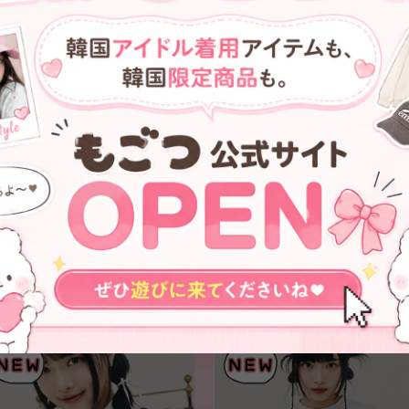
★【KIRSH】POCKET STORAGE
★【KIRSH】POCKET
BACKPACK [BLACK]
TECHNICAL STRING
BACKPACK - 2COLOR
¥12,700
¥11,700