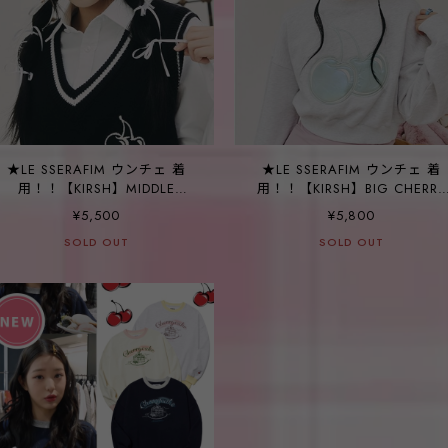
★LE SSERAFIM ウンチェ 着
★LE SSERAFIM ウンチェ 着
用！！【KIRSH】MIDDLE
用！！【KIRSH】BIG CHERRY
CHERRY V-NECK KNIT VEST -
HOLOGRAM CROP
¥5,500
¥5,800
2COLOR
SWEATSHIRT - 3COLOR
SOLD OUT
SOLD OUT