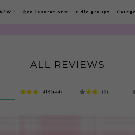
NEW!!
☆collaboration☆
♥Idle group♥
Categ
も
ALL REVIEWS
416(+44)
(0)