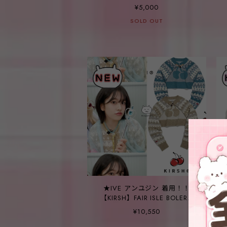
¥5,000
SOLD OUT
★IVE アンユジン 着用！！
【KIRSH】FAIR ISLE BOLERO
KNIT CARDIGAN - 2COLOR
¥10,550