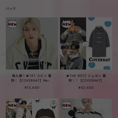
バック
再入庫！★TXT スビン 着
★THE BOYZ ジュヨン 着
用！【COVERNAT】Warm-
用！！【COVERNAT】
on CVNT Fleece Hooded
Women's Edin Wool Duffel
¥13,600
¥42,600
Zip-Up _2color
Coat Melange Gray