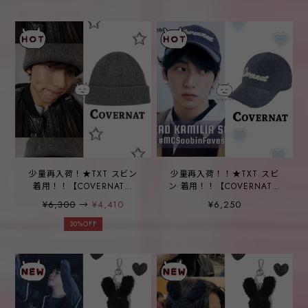
Knitwear Deep Red
少量再入荷！★TXT スビン
少量再入荷！！★TXT スビ
着用！！【COVERNAT】
ン 着用！！【COVERNAT】
AUTHENTIC CVNT LOGO
AUTHENTIC APPLIQUE
¥6,300
→
¥4,410
¥6,250
WOOL BEANIE
CORDUROY BALL CAP
30%OFF