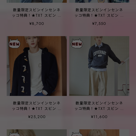
数量限定スビンインセンネ
数量限定スビンインセンネ
ッコ特典！★TXT スビン 着
ッコ特典！★TXT スビン 着
用！【COVERNAT】Warm-
用！【COVERNAT】Slub
¥8,700
¥7,550
on-Fleece Jacket _2color
Raglan Archrogo Long
Sleeve _Navy
数量限定スビンインセンネ
数量限定スビンインセンネ
ッコ特典！★TXT スビン 着
ッコ特典！★TXT スビン 着
用！【COVERNAT】Classic
用！【COVERNAT】
¥25,200
¥11,600
wool duffel coat navy
Regular Corduroy Pants
_2color