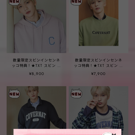
数量限定スビンインセンネ
数量限定スビンインセンネ
ッコ特典！★TXT スビン 着
ッコ特典！★TXT スビン 着
用！【COVERNAT】C Logo
用！【COVERNAT】Center
¥8,900
¥7,900
Hoodie _3color
logo sweatshirt _4color