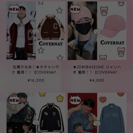
在庫少なめ！★チチャンウ
★ZEROBASEONE ジャンハ
ク 着用！！【COVERNAT】
オ 着用！！【COVERNAT】
Cowichan cardigan red
[Standard Fit] Small C
¥16,200
¥4,000
Logo Pigment Ball Cap
Pink