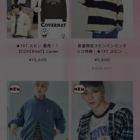
★TXT スビン 着用！！
数量限定スビンインセンネ
【COVERNAT】Center
ッコ特典！★TXT スビン 着
Archigo Knit Brown
用！【COVERNAT】Small C
¥10,600
¥9,800
Logo Rugby Sweatshirt
Navy _2color
SOLD OUT