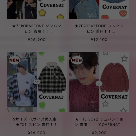
★ZEROBASEONE ソンハン
★ZEROBASEONE ソンハン
ビン 着用！！
ビン 着用！！
【COVERNAT】COLLEGE
【COVERNAT】Arch logo
¥26,900
¥12,100
SOUVENIR SUKAJAN
denim shirt blue
Sサイズ・Lサイズ再入庫！
★THE BOYZ チュハンニョ
★TXT スビン 着用！！
ン 着用！！【COVERNAT】
【COVERNAT】OVER FIT
C Logo Cable
¥16,200
¥9,900
HOODIE CHECK SHIRTS
Stonewashing Crew Neck