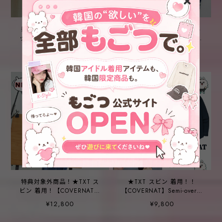
数量限定スビンインセンネ
数量限定スビンインセンネ
ッコ特典！★TXT スビン 着
ッコ特典！★TXT スビン 着
用！【COVERNAT】
用！【COVERNAT】
¥8,800
¥16,050
Archigo Half Zip-Up
Oversized Fit Hoodie
Sweatshirt _4color
Checkered Shirt _ Dark
Blue
特典対象外商品！★TXT ス
★TXT スビン 着用！！
ビン 着用！【COVERNAT】
【COVERNAT】Semi-overfit
New Authentic Backpack
washed denim shirt indigo
¥12,800
¥9,800
31L Black