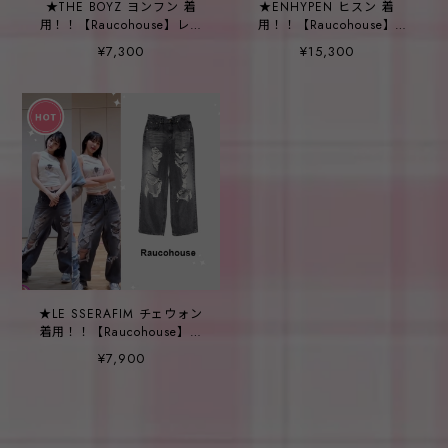
★THE BOYZ ヨンフン 着
★ENHYPEN ヒスン 着
用！！【Raucohouse】レト
用！！【Raucohouse】
ロ オーバー チェック フー
Comma High-Neck String
¥7,300
¥15,300
ド シャツ - 2COLOR
Leather Padded Jumper -
2COLOR
★LE SSERAFIM チェウォン
着用！！【Raucohouse】グ
レー ブラシ デストロイド
¥7,900
ワイド デニム パンツ