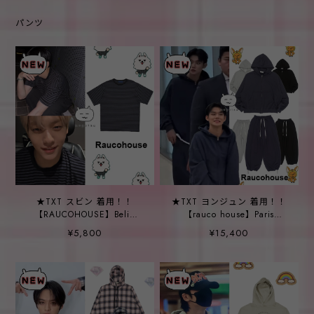
パンツ
★TXT スビン 着用！！
★TXT ヨンジュン 着用！！
【RAUCOHOUSE】Belin
【rauco house】Paris
Pigment Stripe T-shirt
Oversized Fit Sweat
¥5,800
¥15,400
(UNISEX)
Hooded Zip-Up / Paris
Balloon Oversized Fit
Sweat Pants