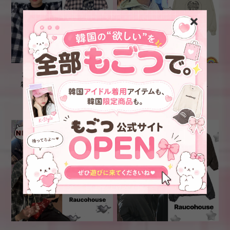
再入庫！★Stray Kids リノ
★Stray Kids アイエン 着
着用！！【Raucohouse】キ
用！！【Raucohouse】スタ
ルナ フード オーバーサイズ
ー サークル ルーズ ピグメ
¥9,900
¥7,900
チェック シャツ
ント フード