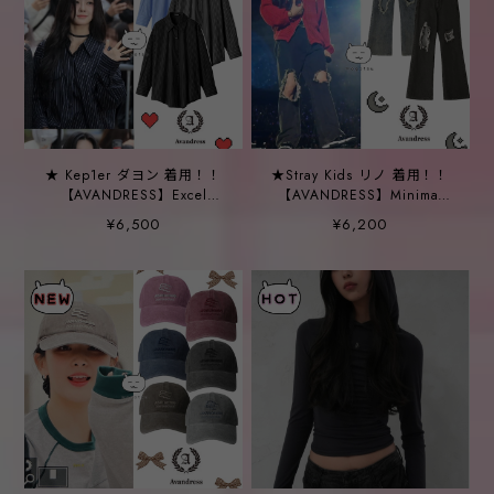
★ Kep1er ダヨン 着用！！
★Stray Kids リノ 着用！！
【AVANDRESS】Excel
【AVANDRESS】Minimal
Stripe Overfit Shirt - 3COL
Bootscut Destroyed Denim
¥6,500
¥6,200
Pants - 2COLOR