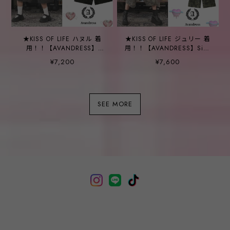
★KISS OF LIFE ハヌル 着
★KISS OF LIFE ジュリー 着
用！！【AVANDRESS】
用！！【AVANDRESS】Side
Carpenter Denim Shorts -
Big Denim Shorts - 4COL
¥7,200
¥7,600
2COL
SEE MORE