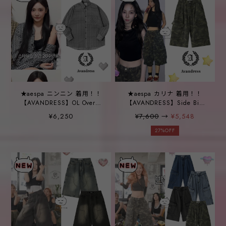
★aespa ニンニン 着用！！
★aespa カリナ 着用！！
【AVANDRESS】OL Overfit
【AVANDRESS】Side Big
Check Shirt BLACK
Denim Shorts - 4COL
¥6,250
¥7,600
→
¥5,548
27%OFF