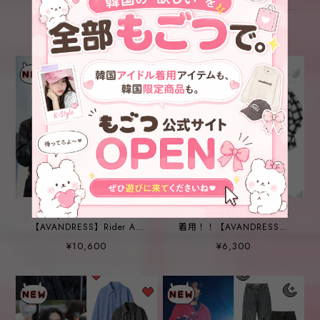
【AVANDRESS】POP Pink
【AVANDRESS】Patrick
Brush Denim Pants LIGHT
Check Shirt BLUE
¥8,100
¥6,000
BLUE
★aespa カリナ 着用！！
★SEVENTEEN ディエイト
【AVANDRESS】Rider Art
着用！！【AVANDRESS】
Leather Jacket BLACK
Peter Check Shirt WHITE
¥10,600
¥6,300