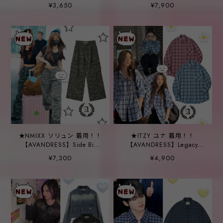
Leopard Aa Cap - 2COL
Cargo Pants VINTAGE
¥3,650
¥7,900
PINK
★NMIXX ソリュン 着用！！
★ITZY ユナ 着用！！
【AVANDRESS】Side Big
【AVANDRESS】Legacy
Cargo Pants CAMO
Overfit Check Shirt
¥7,300
¥4,900