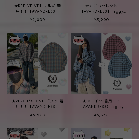
★RED VELVET スルギ 着
☆もごつセレクト
用！！【AVANDRESS】
【AVANDRESS】Peggy
Bang Bang Cap - 6COL
Hoody - 3COL
¥3,000
¥5,900
★ZEROBASEONE ゴヌク 着
★IVE イソ 着用！！
用！！【AVANDRESS】
【AVANDRESS】Legacy
Joshua Check Shirt
Overfit Check Shirt -
¥6,900
¥5,850
2COLOR