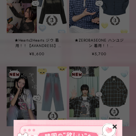
★Hearts2Hearts ジウ 着
★ZEROBASEONE ハンユジ
用！！【AVANDRESS】
ン 着用！！
3Pocket Brush Denim
【AVANDRESS】Scott
¥8,600
¥5,700
Jacket - 2COL
Check Shirt BLUE
★IVE レイ 着用！！
★ IZ*ONE イェナ 着用！！