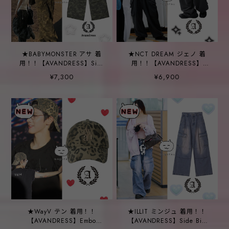
★BABYMONSTER アサ 着
★NCT DREAM ジェノ 着
用！！【AVANDRESS】Side
用！！【AVANDRESS】
Big Cargo Pants CAMO
Cologne Sweat Pants -
¥7,300
¥6,900
4COL
★WayV テン 着用！！
★ILLIT ミンジュ 着用！！
【AVANDRESS】Embo
【AVANDRESS】Side Big