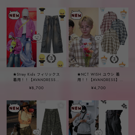
★Stray Kids フィリックス
★NCT WISH ユウシ 着
着用！！【AVANDRESS】
用！！【AVANDRESS】
Ribbon Wide Cargo Pants
April Check Shirt - 3COL
¥8,700
¥4,700
BLUE