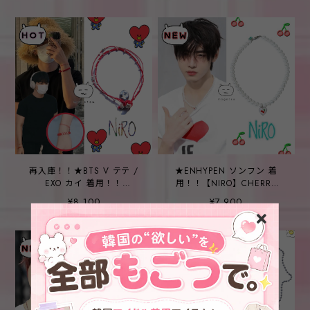
再入庫！！★BTS V テテ /
★ENHYPEN ソンフン 着
EXO カイ 着用！！
用！！【NIRO】CHERRY
【NIRO】CAREN SiLVER
HEART PEARL NECKLACE
¥8,100
¥7,900
DOLPHiN BRACELET #121
#54