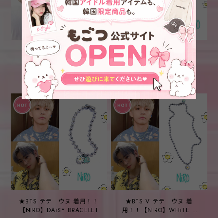
★ENHYPEN ヒスン 着
★BTS テテ ウヌ 着用！！
用！！【NIRO】HEART
【NIRO】DAISY テテウヌ
GARNET NECKLACE #56
SET！！
¥5,700
¥7,000
★BTS テテ ウヌ 着用！！
★BTS V テテ ウヌ 着
【NIRO】DAiSY BRACELET
用！！【NIRO】WHiTE n