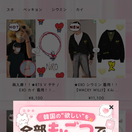
スホ
ベッキョン
シウミン
カイ
再入庫！！★BTS V テテ /
★EXO シウミン 着用！！
EXO カイ 着用！！
【WACKY WILLY】Kiki &
【NIRO】CAREN SiLVER
Lily Patch V-neck Cardigan
¥8,100
¥11,100
DOLPHiN BRACELET #121
Black