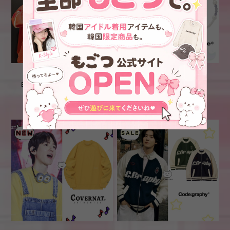
★EXO シウミン / THE
再入荷！！★EXO ベッキョ
BOYZ ジェイコブ 着用！！
ン / aespa ウィンター 着
【SYSTEM HOMME】No.
用！！【ALMOSTBLUE】
¥57,000
¥3,800
Crochet V-Neck Top
MUSHROOM FARM
BRACELET