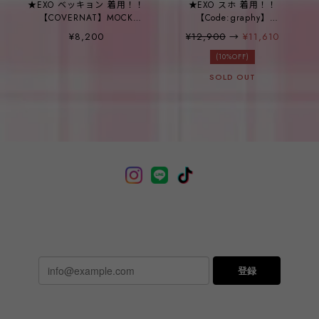
★EXO ベッキョン 着用！！
★EXO スホ 着用！！
【COVERNAT】MOCK
【Code:graphy】
NECK SEMI OVER RAGLAN
C.GRAPHY COLORING
¥8,200
¥12,900
→
¥11,610
SWEATSHIRT - 2COLOR
KNITWEAR ZIP-UP -
3COLOR
(10%OFF)
SOLD OUT
登録