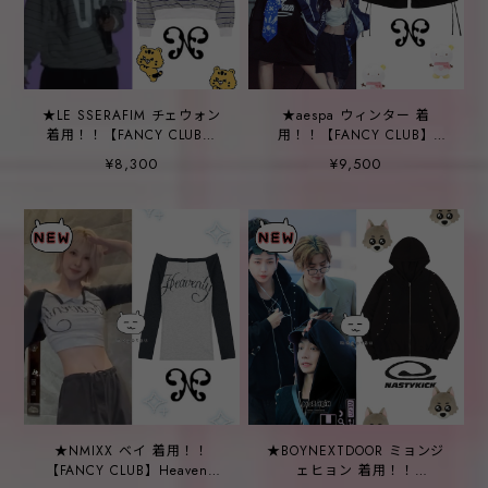
★LE SSERAFIM チェウォン
★aespa ウィンター 着
着用！！【FANCY CLUB】
用！！【FANCY CLUB】
Stripe One Shoulder
Cargo Lettering Bermuda
¥8,300
¥9,500
Sweatshirt (GRAY)
Pants (BLACK)
★NMIXX ベイ 着用！！
★BOYNEXTDOOR ミョンジ
【FANCY CLUB】Heavenly
ェヒョン 着用！！