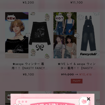
off-shoulder long sleeve
【NASTYKICK】Waffle
¥5,200
¥11,100
Stud Hood Zip-Up (Black)
★aespa ウィンター 着
★IVE レイ & aespa ウィン
用！！【NASTY FANCY
ター 着用！！【NASTY
CLUB】パール ローズ オフ
FANCY CLUB】[NF] YOUTH
¥8,100
¥11,200
→
¥10,416
ショルダー
DENIM OVERALL (DARK
BLUE)
7%OFF