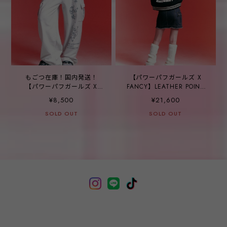
もごつ在庫！国内発送！
【パワーパフガールズ X
【パワーパフガールズ X
FANCY】LEATHER POINT
FANCY】SPACE STRING
VARSITY JACKET BLACK
¥8,500
¥21,600
CARGO PANTS - WHITE
SOLD OUT
SILVER
SOLD OUT