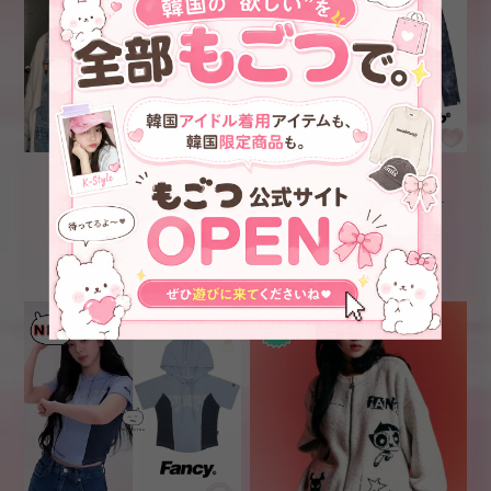
★IVE レイ 着用！！
在庫少なめ！★aespa ウィ
【NASTY FANCY CLUB】
ンター 着用！！【NASTY
[NF] YOUTH DENIM
FANCY CLUB】DENIM SEE-
¥11,200
¥9,100
OVERALL (DARK BLUE)
THROUGH WASHING
COWL HOODIE (BLUE)
SOLD OUT