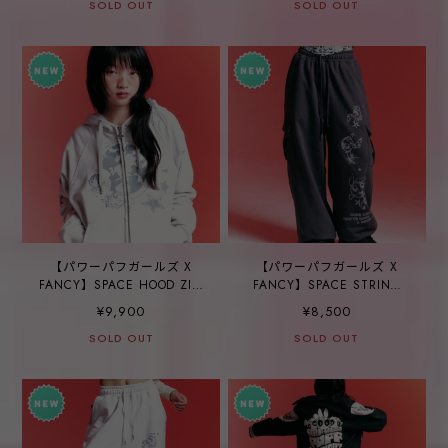
SOLD OUT
SOLD OUT
【パワーパフガールズ X
【パワーパフガールズ X
FANCY】SPACE HOOD ZIP-
FANCY】SPACE STRING
UP - WHITE SILVER
CARGO PANTS -
¥9,900
¥8,500
CHARCOAL
SOLD OUT
SOLD OUT