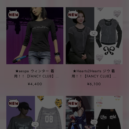
★aespa ウィンター 着
★Hearts2Hearts ジウ 着
用！！【FANCY CLUB】
用！！【FANCY CLUB】3-
Back Cross Long Sleeve
WAY Dotted Layered Long
¥4,400
¥6,100
(BLACK)
Sleeve (GRAY)