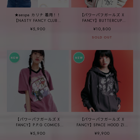
★aespa カリナ 着用！！
【パワーパフガールズ X
【NASTY FANCY CLUB】
FANCY】BUTTERCUP
[NF] KIN HALF HOOD TEE
GRAPHIC KNIT ZIP-UP -
¥5,900
¥10,800
(SKY BLUE)_F23QB484
BEIGE
SOLD OUT
【パワーパフガールズ X
【パワーパフガールズ X
FANCY】P.P.G COMICS
FANCY】SPACE HOOD ZIP-
PIGMENT V-NECK TEE -
UP - CHARCOAL
¥5,900
¥9,900
DARK PINK