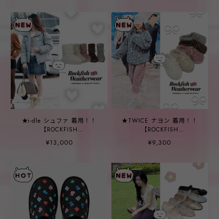
★i-dle シュファ 着用！！
★TWICE ナヨン 着用！！
【ROCKFISH
【ROCKFISH
WEATHERWEAR】CURLY
WEATHERWEAR】CURLY
¥13,000
¥9,300
FUR BOOTS MIDDLE - 5
FUR MULES - 5 colors
colors