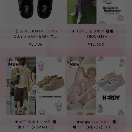
〖 LE SSERAFIM _ FIMS
★ITZY チェリョン 着用！！
CLUB X EARP EARP コラ
【ROCKFISH
ボ！〗INDOOR SHOES
WEATHERWEAR】[X
¥5,700
¥13,600
(black)
MINJUKIM] FLORAL PATCH
MARYJANES - 5 colors
★NCT WISH サクヤ 着
★aespa ウィンター 着
用！！【ROMANTIC
用！！【NERDY】メリージ