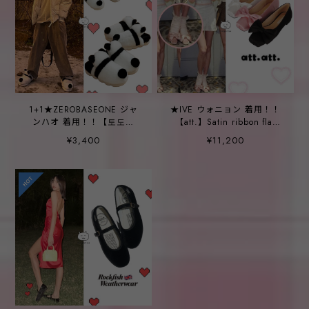
1+1★ZEROBASEONE ジャ
★IVE ウォニョン 着用！！
ンハオ 着用！！【토도미
【att.】Satin ribbon flat
야】パンダ プバオ ふわふわ
(3colors)
¥3,400
¥11,200
スリッパ