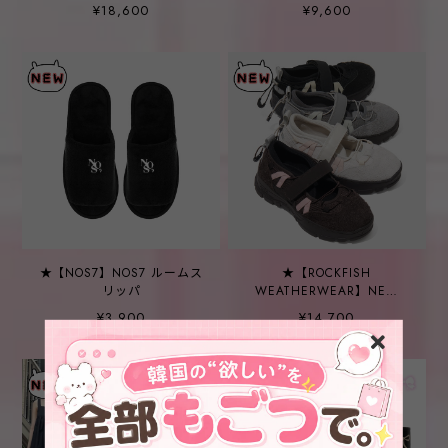
MOVE】Acove Tyrolian
ェーンスニーカー ピーチピ
¥18,600
¥9,600
Shoes
ンク
★【NOS7】NOS7 ルームス
★【ROCKFISH
リッパ
WEATHERWEAR】NEW
BRYN VELCRO
¥3,900
¥14,700
SNEAKERS(MESH) - 4color