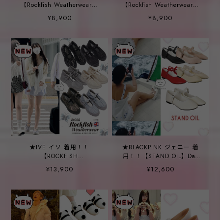
【Rockfish Weatherwear】
【Rockfish Weatherwear】
FLORAL SHADOW CLOG -
FLORAL SHADOW CLOG -
¥8,900
¥8,900
3color
3color
★IVE イソ 着用！！
★BLACKPINK ジェニー 着
【ROCKFISH
用！！【STAND OIL】Day
WEATHERWEAR】
Mary Jane Flat Shoes -
¥13,900
¥12,600
FLATFORM SCRUNCH
6COLOR
MARYJANE - 7COLOR