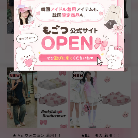
★IVE アンユジン 着用！！
★Red Velvet ウェンディ 着
【THREE TO EIGHTY】
用！！【KRISTIN】
STRAP MARY JANE
BIBARAM RAIN BOOTS -
¥30,900
¥7,900
PLATFORM (BLACK)
2COLOR
★IVE ウォニョン 着用！！
★ILLIT モカ 着用！！