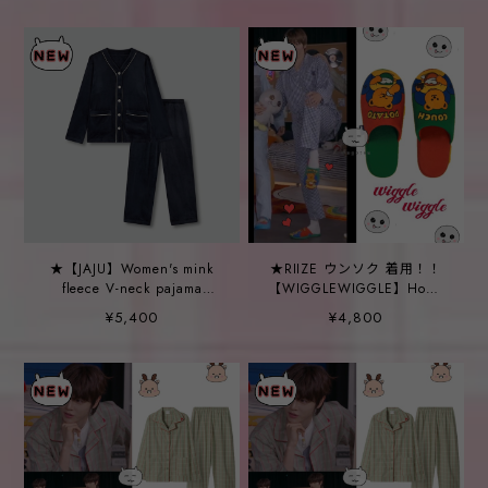
★【JAJU】Women's mink
★RIIZE ウンソク 着用！！
fleece V-neck pajama
【WIGGLEWIGGLE】Home
set_Navy
Slipper - Couch Potato
¥5,400
¥4,800