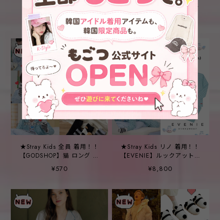
NEWYORK】(W)
【WiggleWiggle】Smile
BERNADETTE RIBBED
We Love
¥20,900
¥4,050
LONG PAJAMA SET
★Stray Kids 全員 着用！！
★Stray Kids リノ 着用！！
【GODSHOP】猫 ロング 睡
【EVENIE】ルックアットミ
眠ソックス - 6COLOR
ー パジャマ
¥570
¥8,800