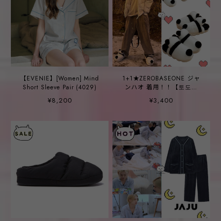
【EVENIE】[Women] Mind
1+1★ZEROBASEONE ジャ
Short Sleeve Pair (4029)
ンハオ 着用！！【토도미
야】パンダ プバオ ふわふわ
¥8,200
¥3,400
スリッパ