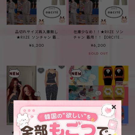
品切れサイズ再入庫無し
在庫少なめ！！★RIIZE ソン
★RIIZE ソンチャン 着
チャン 着用！！【ORCITE】
用！！【ORCITE】男性
女性 E110 ポルペロ 長袖 上
¥6,200
¥6,200
E110 ポルペロ 長袖 上下
下
SOLD OUT
★ITZY ユナ 着用！！【SEA
★Stray Kids リノ 着用！！