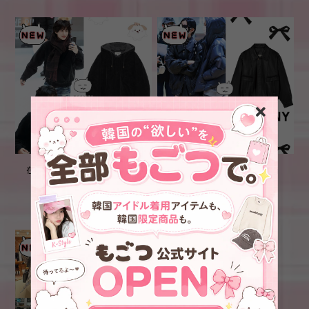
在庫少なめ！★RIIZE アント
★BABYMONSTER アサ 着
ン 着用！！【GLOWNY】
用！！【GLOWNY】G
URBAN SUEDE JUMPER
LEATHER JACKET (BLACK)
¥36,600
¥55,000
(BLACK)