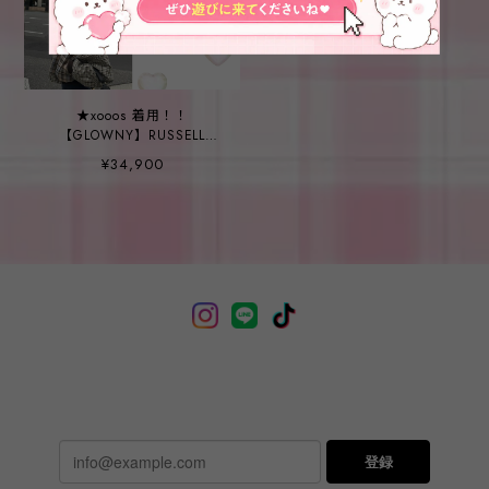
★xooos 着用！！
【GLOWNY】RUSSELL
PLAID BLOUSON (BROWN
¥34,900
PLAID)
登録