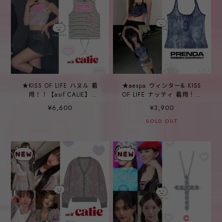
★KISS OF LIFE ハヌル 着
★aespa ウィンター& KISS
用！！【asif CALIE】
OF LIFE ナッティ 着用！！
BACKSTRING SLEEVELESS
【PRENDA】HALTER NECK
¥6,600
¥3,900
T-SHIRT IVORY
SLEEVE LESS BLUE
SOLD OUT