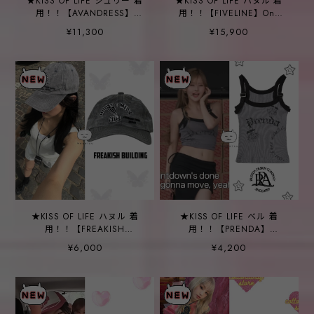
★KISS OF LIFE ジュリー 着
★KISS OF LIFE ハヌル 着
用！！【AVANDRESS】
用！！【FIVELINE】One
Minimal Bootscut Destroyed
Shoulder Jersey One Piece
¥11,300
¥15,900
Denim Pants CAMEL BLUE
Navy
★KISS OF LIFE ハヌル 着
★KISS OF LIFE ベル 着
用！！【FREAKISH
用！！【PRENDA】
BUILDING】SMILING EYES
VINTAGE LOGO BELT
¥6,000
¥4,200
WAXED CAP (GREY)
SLEEVE LESS BLACK
CHARCOAL