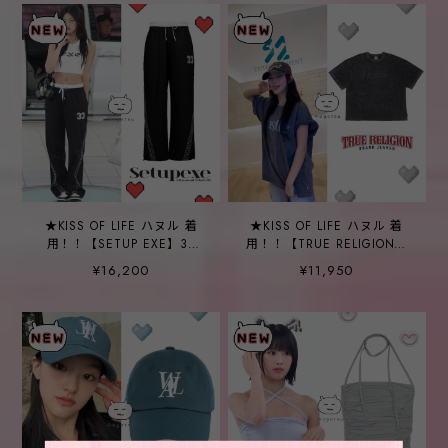
★KISS OF LIFE ハヌル 着
★KISS OF LIFE ハヌル 着
用！！【SETUP EXE】33
用！！【TRUE RELIGION】
STAR LINE PANTS / BLACK
ANTI SMOG T SHIRT
¥16,200
¥11,950
BLACK