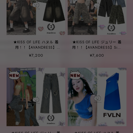
★KISS OF LIFE ハヌル 着
★KISS OF LIFE ジュリー 着
用！！【AVANDRESS】
用！！【AVANDRESS】Side
Carpenter Denim Shorts -
Big Denim Shorts - 4COL
¥7,200
¥7,600
2COL