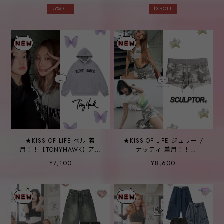
15%OFF
13%OFF
★KISS OF LIFE ベル 着
★KISS OF LIFE ジュリー /
用！！【TONYHAWK】アー
ナッティ 着用！！
チロゴ アップリケフードジ
【SCULPTOR】Camouflage
¥7,100
¥8,600
ップアップ
Shorts Ash