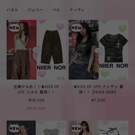
ハヌル
ジュリー
ベル
ナッティ
在庫少なめ！！★KISS OF
★KISS OF LIFE ナッティ 着
LIFE ハヌル 着用！！
用！！【NIIER NOR】
【NIIER NOR】BACK-
VINTAGE CROSS BUTTON
¥19,100
¥7,200
CROSS DAMAGED WIDE
DOWN TEE_CAMO
PANTS_LEOPARD
SOLD OUT