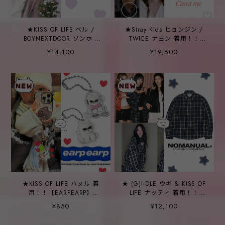
★KISS OF LIFE ベル /
★Stray Kids ヒョンジン /
BOYNEXTDOOR ソンホ /
TWICE ナヨン 着用！！
MEOVV スイン 着用！！
【CARAT ME】18kGF シミ
¥14,100
¥19,600
【asif CALIE】LEOPARD
ュレットダイヤ 1部 十字架
KNIT CARDIGAN PINK
モイサナイト ネックレス シ
ルバー925
★KISS OF LIFE ハヌル 着
★ (G)I-DLE ウギ & KISS OF
用！！【EARPEARP】
LIFE ナッティ 着用！！
CHICHI BAND CLUB &
【NOMANUAL】O.D
¥850
¥12,100
SUNGLASSES CHICHI
CHECK SHIRT - BLACK