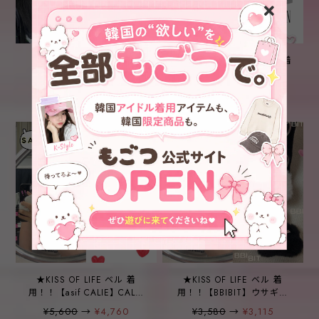
★KISS OF LIFE ハヌル 着
★KISS OF LIFE ナッティ 着
用！！【WOOALONG】
用！！【SYNERJYN】
KNOT BALACLAVA -
STRAP SHIRRING TOP
¥4,200
¥4,200
3COLOR
GRAY
★KISS OF LIFE ベル 着
★KISS OF LIFE ベル 着
用！！【asif CALIE】CALIE
用！！【BBIBIT】ウサギバ
GURLS SLEEVELESS
ニーポポキーホルダー
¥5,600
→
¥4,760
¥3,580
→
¥3,115
WHITE
2COLOR