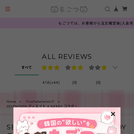
もごつでは、お客様から注文確定後(入金完
ALL REVIEWS
すべて
416(+44)
(0)
(0)
Home
☆collaboration☆
SEVENTEEN ディエイト X NERDY コラボ！
SEVENTEEN ディエイト X NERDY