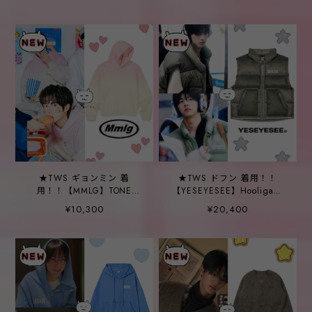
(Blue)
★TWS ギョンミン 着
★TWS ドフン 着用！！
用！！【MMLG】TONE
【YESEYESEE】Hooligans
WASHING HOODIE (PINK)
Down Vest V2 Sage Green
¥10,300
¥20,400