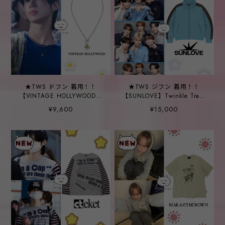
★TWS ドフン 着用！！
★TWS ジフン 着用！！
【VINTAGE HOLLYWOOD】
【SUNLOVE】Twinkle Track
Daisy Glow Necklace
Jacket Blue
¥9,600
¥15,000