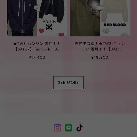
★TWS ハンジン 着用！！
在庫少なめ！★TWS ギョン
【SATUR】Teo Cotton All
ミン 着用！！【BAD
Day Hood Zip-Up Classic
BLOOD】BS Mohair
¥17,400
¥18,300
Navy
Hooded Cardigan - Banana
SEE MORE