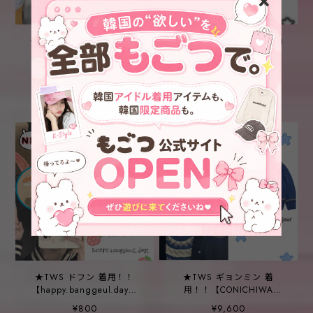
★TWS ヨンジェ 着用！！
★NCT チソン / TWS ギョ
【DEUS EX MACHINA】
ンミン / fromis_9 ハヨン
[DEUS X SPECTER] Specter
着用！！【TRAVEL】
¥23,100
¥8,100
→
¥7,614
R&D Crew_Ivory
JERSEY TRACK JACKET
6%OFF
★TWS ドフン 着用！！
★TWS ギョンミン 着
【happy.banggeul.day】
用！！【CONICHIWA
Happy Puppy sticker
BONJOUR】CB Nor Knit
¥800
¥9,600