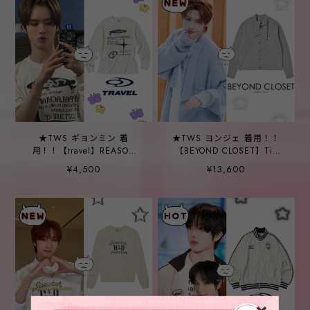
★TWS ギョンミン 着
★TWS ヨンジェ 着用！！
用！！【travel】REASON
【BEYOND CLOSET】Tie
TRAIL PIGMENT LONG
Detail Vintage Medal Knit
¥4,500
¥13,600
SLEEVE CREAM
Cardigan Gray