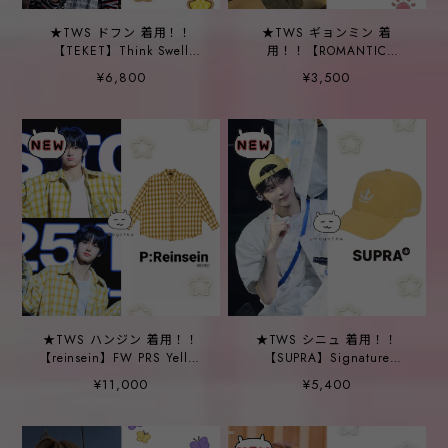
★TWS ドフン 着用！！
★TWS ギョンミン 着
【TEKET】Think Swell
用！！【ROMANTIC
Stripe L/S Tee Melange
CROWN】Cat Drawing
¥6,800
¥3,500
Gray
Vintage T-Shirt_Ivory
★TWS ハンジン 着用！！
★TWS シニュ 着用！！
【reinsein】FW PRS Yellow
【SUPRA】Signature
Oversized Distressed Check
Stone-Washed Ball Cap
¥11,000
¥5,400
Shirt
(Yellow)