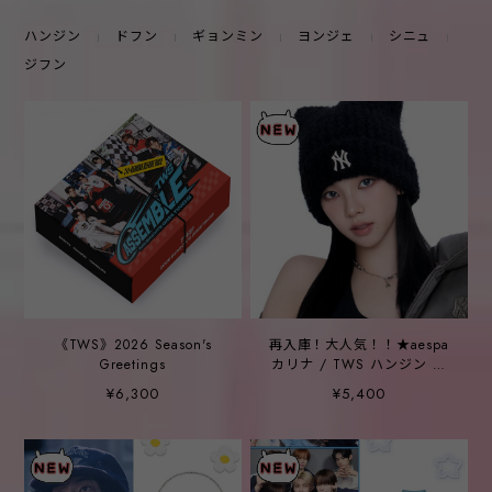
ハンジン
ドフン
ギョンミン
ヨンジェ
シニュ
ジフン
《TWS》2026 Season's
再入庫！大人気！！★aespa
Greetings
カリナ / TWS ハンジン 着
用！！【MLB】plush miaon
¥6,300
¥5,400
beanie BOS