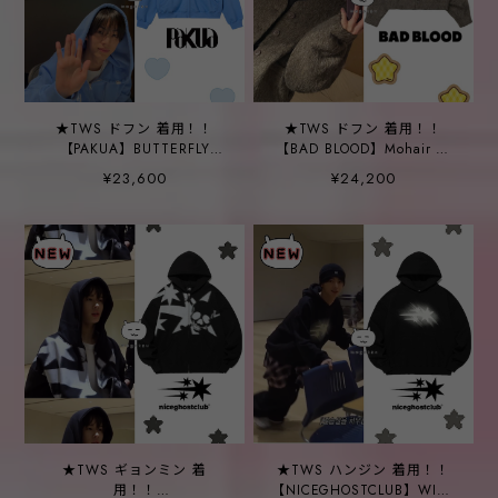
★TWS ドフン 着用！！
★TWS ドフン 着用！！
【PAKUA】BUTTERFLY
【BAD BLOOD】Mohair V-
HOODIE ZIP-UP_SKY BLUE
neck Cardigan - Tobacco
¥23,600
¥24,200
★TWS ギョンミン 着
★TWS ハンジン 着用！！
用！！
【NICEGHOSTCLUB】WIDE