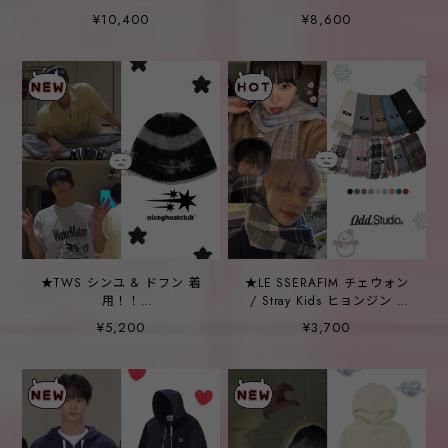
【NICEGHOSTCLUB】
STRING DENIM PANTS
¥10,400
¥8,600
SPRAY SKULL 3STAR
BLUE
HOODIE ZIP UP_BLACK
★TWS シンユ & ドフン 着
★LE SSERAFIM チェウォン
用！！
/ Stray Kids ヒョンジン /
【NICEGHOSTCLUB】
TWS ヨンジェ 着用！！
¥5,200
¥3,700
STRIPE 3STAR LOGO
【odd studio】ベーシック
MOHAIR BEANIE_BLACK
ニット チェック マフラー -
21COLOR