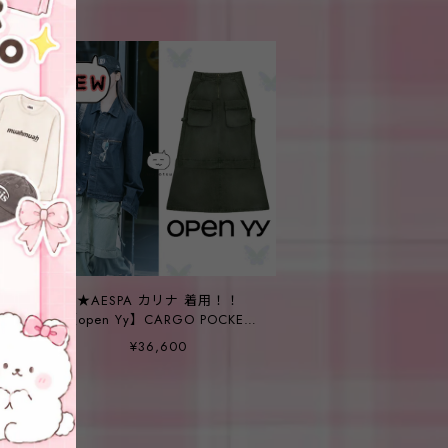
★AESPA カリナ 着用！！
【open Yy】CARGO POCKET
MAXI SKIRT, KHAKI
¥36,600