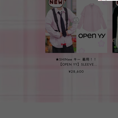
★SHINee キー 着用！！
【OPEN YY】SLEEVE
PROTECTOR SHIRT, PINK
¥28,600