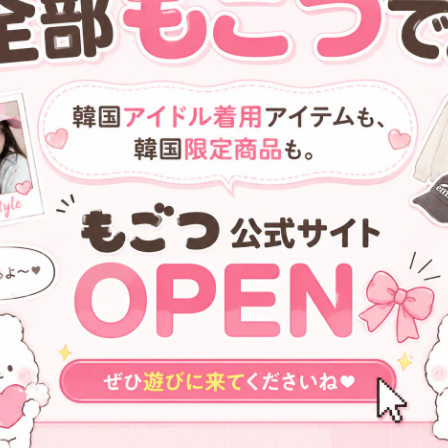
SOLD OUT
在庫少なめ★Red Velvet スルギ
★IVE アンユジン 着用！！
着用！！【openYy】FLOWER
【open Yy】EMBLEM OFF-
BOX T-SHIRT, BLACK
SHOULDER TOP, BLACK
¥18,100
¥11,200
SOLD OUT