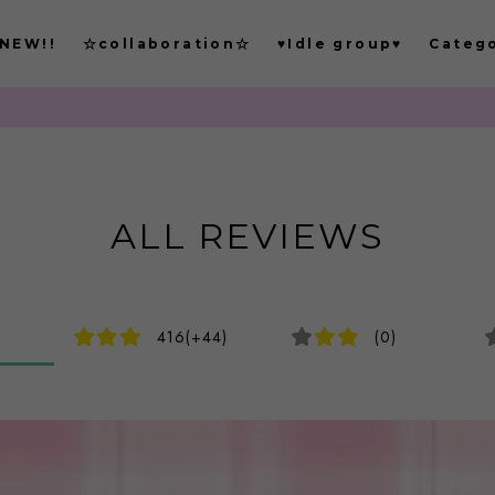
NEW!!
☆collaboration☆
♥Idle group♥
Categ
も
ALL REVIEWS
416(+44)
(0)