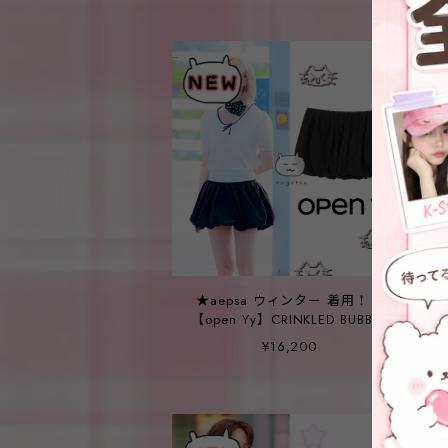
★aepsa ウィンター 着用！！
【open Yy】CRINKLED BUBBLE
HEM MINI SKIRT, BLACK
¥16,200