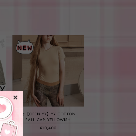
★【OPEN YY】YY COTTON
BALL CAP, YELLOWISH
BROWN
¥10,400