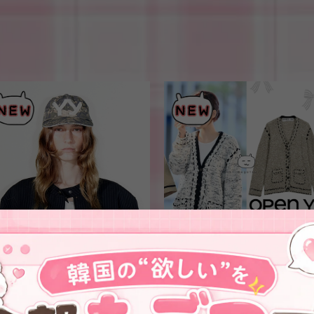
★【OPEN YY】YY CAMO BALL
★aespa カリナ 着用！！
CAP (KHAKI)
【open Yy】 TWEED STITCH
CARDIGAN, BEIGE
¥9,200
¥32,600