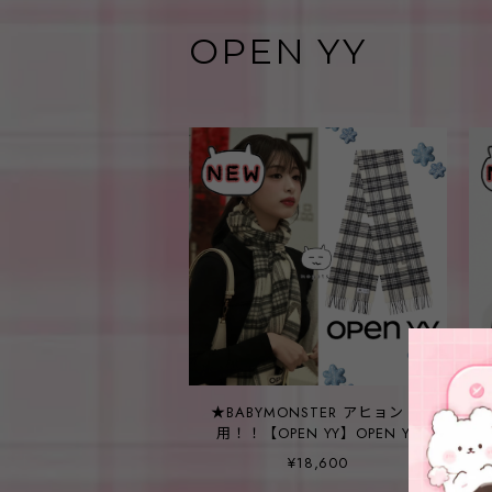
OPEN YY
★BABYMONSTER アヒョン 着
用！！【OPEN YY】OPEN YY
TARTAN WOOL SCARF, BLACK
¥18,600