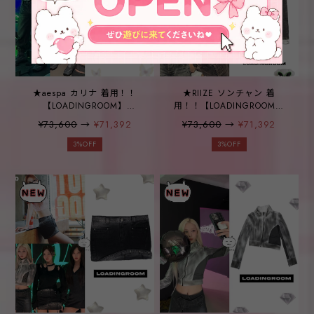
★aespa カリナ 着用！！
★RIIZE ソンチャン 着
【LOADINGROOM】
用！！【LOADINGROOM】
STRANGE DENIM PANTS
STRANGE DENIM PANTS
¥73,600
→
¥71,392
¥73,600
→
¥71,392
3%OFF
3%OFF