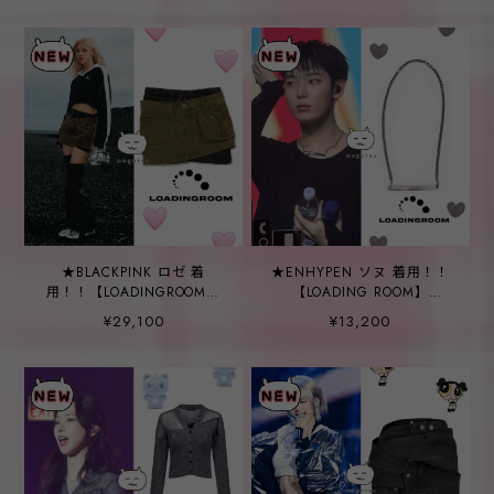
★BLACKPINK ロゼ 着
★ENHYPEN ソヌ 着用！！
用！！【LOADINGROOM】
【LOADING ROOM】
STRANGE SKIRT
HAIRPIN NECKLACE
¥29,100
¥13,200