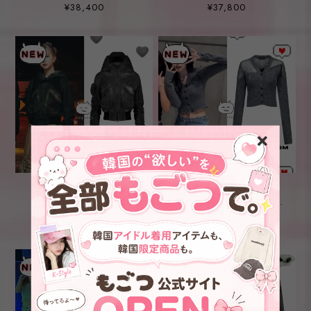
STITCH HOODED SCARF
MYSTERY HOODED KNIT
¥38,400
¥37,800
★VIVIZ ウンハ 着用！！
★TWICE ミナ 着用！！
【LOADINGROOM】
【LOADINGROOM】HAND
PADDED BOMBER JACKET
STITCH CARDIGAN
¥68,000
¥54,600