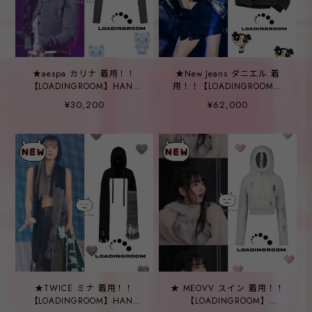
★aespa カリナ 着用！！
★New Jeans ダニエル 着
【LOADINGROOM】HAND
用！！【LOADINGROOM】
STITCH CARDIGAN
DRAPERY DENIM JACKET
¥30,200
¥62,000
MELANGE GREY
SKIRT
★TWICE ミナ 着用！！
★ MEOVV スイン 着用！！
【LOADINGROOM】HAND
【LOADINGROOM】