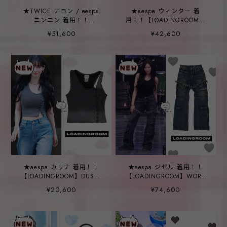
★TWICE ナヨン / aespa
★aespa ウィンター 着
ニンニン 着用！！
用！！【LOADINGROOM】
【LOADINGROOM】
SPOILED ZIP UP
¥51,600
¥42,600
SPOILED DENIM SKIRT
★aespa カリナ 着用！！
★aespa ジゼル 着用！！
【LOADINGROOM】DUSTY
【LOADINGROOM】WORK
TANK TOP
DENIM PANTS
¥20,600
¥74,600