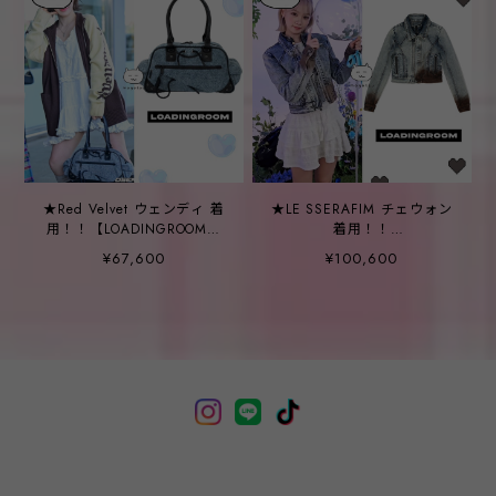
★Red Velvet ウェンディ 着
★LE SSERAFIM チェウォン
用！！【LOADINGROOM】
着用！！
(ARIELLA) LOST BAG
【LOADINGROOM】
¥67,600
¥100,600
(ARIELLA) SPOILED DENIM
JACKET