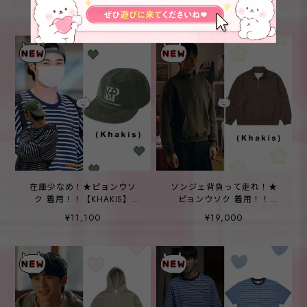
5P Cap brown
Half Zip Pullover Blue
¥9,800
¥13,600
在庫少なめ！★ピョンウソ
ソンジェ背負って走れ！★
ク 着用！！【KHAKIS】
ピョンウソク 着用！！
Creek 5P Cap Dusty Green
【KHAKIS】HALF ZIP
¥11,100
¥19,000
POCKET PULLOVER
BROWN