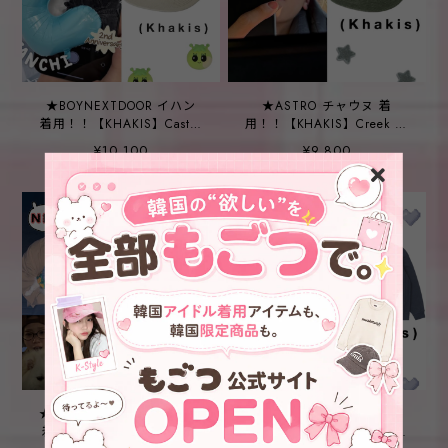
★BOYNEXTDOOR イハン
★ASTRO チャウヌ 着
着用！！【KHAKIS】Caster
用！！【KHAKIS】Creek 5P
Cap Grey
Cap Dusty Green
¥10,100
¥9,800
★LE SSERAFIM チェウォン
★ASTRO チャウヌ 着
着用！！【KHAKIS】Creek
用！！【KHAKIS】Heather