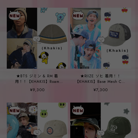
★BTS ジミン & RM 着
★RIIZE ソヒ 着用！！
用！！【KHAKIS】Roam
【KHAKIS】Base Mesh Cap
Knit Hat Sage
Grey
¥9,300
¥7,300