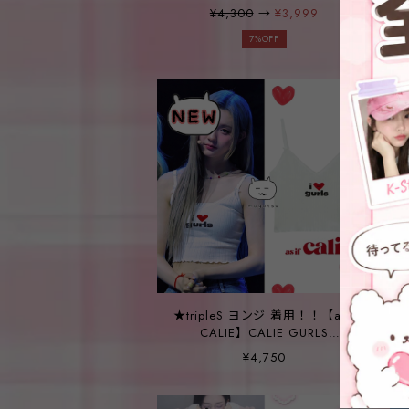
【LMC】GOTHIC OVERSIZED
¥4,300
→
¥3,999
BEANIE black
7%OFF
★tripleS ヨンジ 着用！！【asif
CALIE】CALIE GURLS
SLEEVELESS WHITE
¥4,750