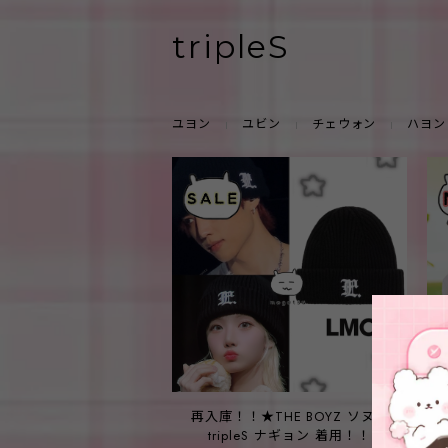
tripleS
ユヨン
ユビン
チェウォン
ハヨン
再入庫！！★THE BOYZ ソヌ /
tripleS ナギョン 着用！！