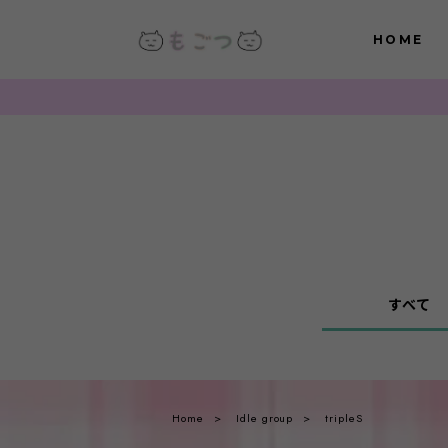
HOME
すべて
Home
Idle group
tripleS