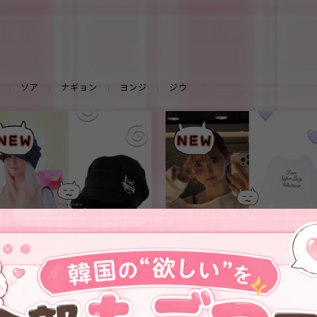
ソア
ナギョン
ヨンジ
ジウ
★tripleS チェウォン 着用！！
★tripleS ジウ 着用！！
【KASHIKO】Zenu Knit Cap
【LAZYZ】Super Lazy Off-