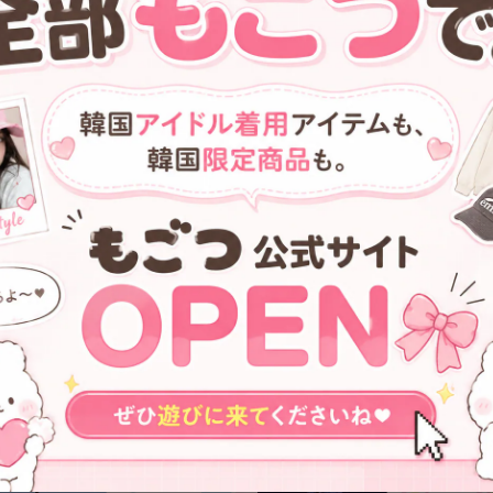
Shoulder Long Sleeve T-Shirt
¥7,700
¥9,150
(White)
★tripleS ソア 着用！！
★tripleS ハヨン 着用！！
【NOMANUAL】DROP C.T
【LARTIGENT】L6 RIBBON
BALL CAP - BLACK (W)
MIX KNIT(BLACK)
¥4,500
¥7,900