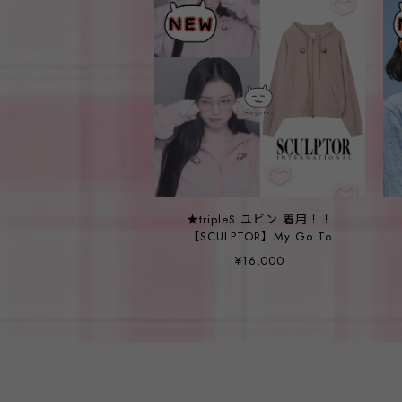
★tripleS ユビン 着用！！
【SCULPTOR】My Go To
Hoodie Zip-Up Baby Pink
¥16,000