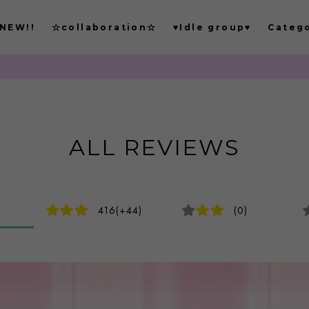
NEW!!
☆collaboration☆
♥Idle group♥
Categ
ALL REVIEWS
416(+44)
(0)