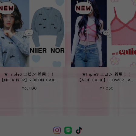
★ tripleS ユビン 着用！！
★tripleS ユヨン 着用！！
【NIIER NOR】RIBBON CABLE
【ASIF CALIE】FLOWER LAC
CARDIGAN_LIGHT BLUE
RIBBED TOP PINK
¥6,400
¥7,050