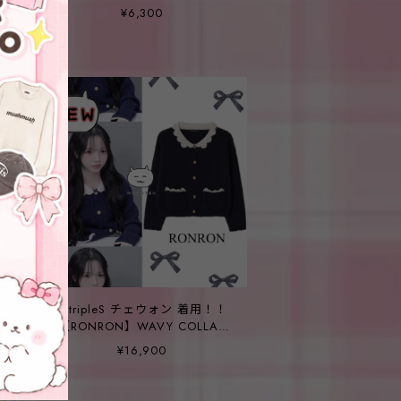
SLEEVELESS PINK
¥6,300
★tripleS チェウォン 着用！！
【RONRON】WAVY COLLAR
POCKET HANDMADE KNIT
¥16,900
CARDIGAN NAVY