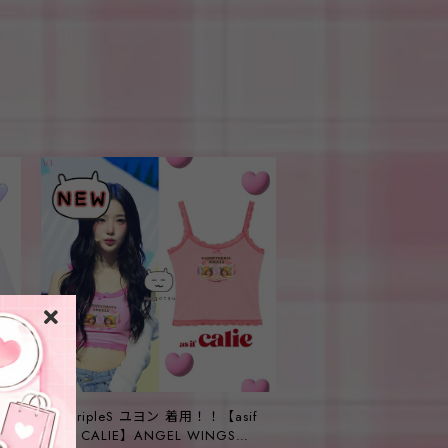
★tripleS ユヨン 着用！！【asif
CALIE】ANGEL WINGS