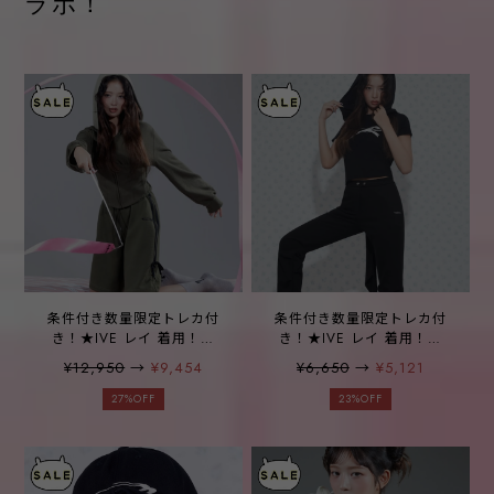
ラボ！
条件付き数量限定トレカ付
条件付き数量限定トレカ付
き！★IVE レイ 着用！！
き！★IVE レイ 着用！！
【OPENING PROJECT】W
【OPENING PROJECT】W
¥12,950
→
¥9,454
¥6,650
→
¥5,121
Ribbon Tape Bermuda
2Way Hoodie Scarf -4color
Shorts - Khaki
27%OFF
23%OFF