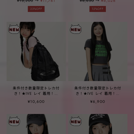
¥15,300
→
¥11,781
¥6,850
→
¥6,028
Mesh Pocket Runner Bag -
Identity T Shirt - Charcoal
Black
23%OFF
12%OFF
条件付き数量限定トレカ付
条件付き数量限定トレカ付
き！★IVE レイ 着用！！
き！★IVE レイ 着用！！
【OPENING PROJECT】
【OPENING PROJECT】W
¥10,600
¥6,900
Mesh Pocket String Bag -
Signifying Cropped T Shirt
Black
-2color