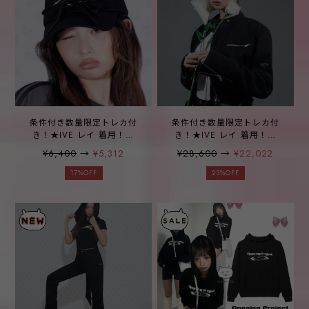
条件付き数量限定トレカ付
条件付き数量限定トレカ付
き！★IVE レイ 着用！！
き！★IVE レイ 着用！！
【OPENING PROJECT】
【OPENING PROJECT】W
¥6,400
→
¥5,312
¥28,600
→
¥22,022
Ribbon Tie Down Cap -
Biker Jersey Jacket - 2color
Black
17%OFF
23%OFF