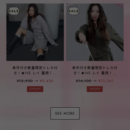
条件付き数量限定トレカ付
条件付き数量限定トレカ付
き！★IVE レイ 着用！！
き！★IVE レイ 着用！！
【OPENING PROJECT】W
【OPENING PROJECT】W
¥12,950
→
¥9,454
¥16,100
→
¥13,041
Ribbon Tape Bermuda
Corset Hood Zip-Khaki
Shorts - Melange Grey
27%OFF
19%OFF
SEE MORE