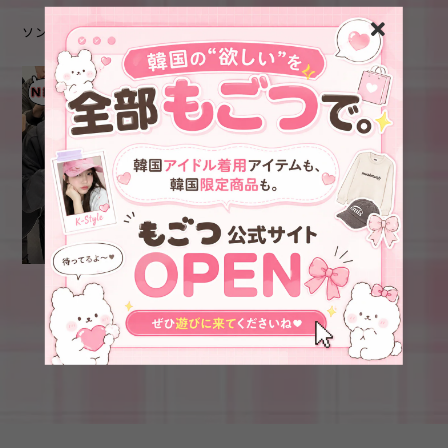
ソンユン
★n.SSign ソンユン 着
用！！【ALTER】Pigment
Applique Zip Up
¥16,900
Hoodie_Navy