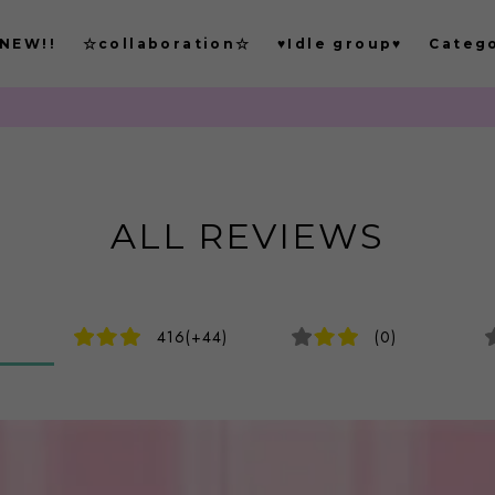
NEW!!
☆collaboration☆
♥Idle group♥
Categ
ALL REVIEWS
416(+44)
(0)