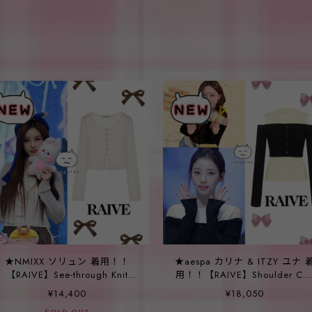
★NMIXX ソリュン 着用！！
★aespa カリナ & ITZY ユナ 
【RAIVE】See-through Knit
用！！【RAIVE】Shoulder Cut
Cardigan in White
out Knit VK4AP151_2color
¥14,400
¥18,050