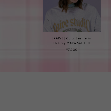
[RAIVE] Color Beanie in
D/Grey VX3WA601-13
¥7,300