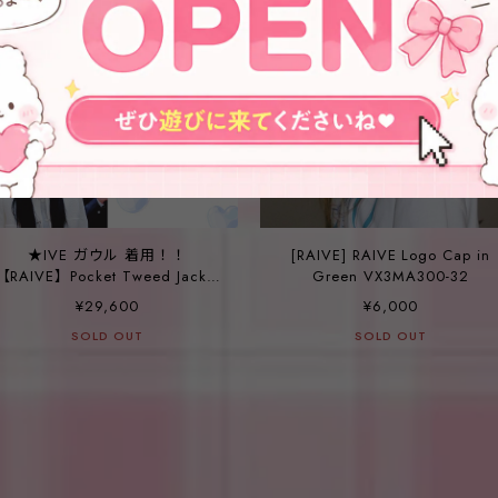
★IVE ガウル 着用！！
[RAIVE] RAIVE Logo Cap in
【RAIVE】Pocket Tweed Jacket
Green VX3MA300-32
in O/White
¥29,600
¥6,000
SOLD OUT
SOLD OUT