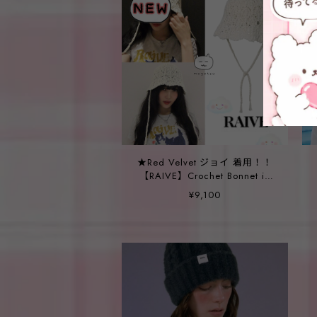
★Red Velvet ジョイ 着用！！
【RAIVE】Crochet Bonnet in
Ivory
¥9,100