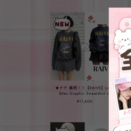
★ナナ 着用！！【RAIVE】Love
Bites Graphic Sweatshirt in
D/Grey
¥11,600