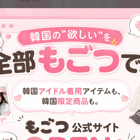
SOLD OUT
★IU 着用！！【RAIVE】Rose-
★IVE ガウル/ テヨン 着用！
Chain Graphic T-Shirt in White
【RAIVE】Fluff Small -
VW3ME270-01
2COLOR
¥9,900
¥20,600
→
¥18,334
11%OFF