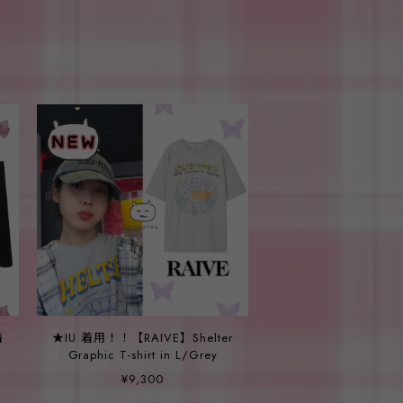
着
★IU 着用！！【RAIVE】Shelter
-
Graphic T-shirt in L/Grey
¥9,300