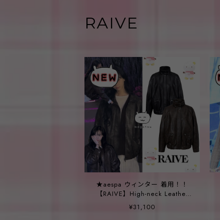
RAIVE
★aespa ウィンター 着用！！
【RAIVE】High-neck Leather
Blouson Jacket_2color
¥31,100