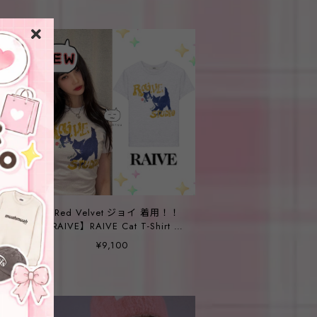
！
★Red Velvet ジョイ 着用！！
【RAIVE】RAIVE Cat T-Shirt in
M/Grey
¥9,100