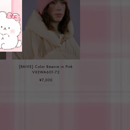
[RAIVE] Color Beanie in Pink
VX3WA601-72
¥7,300