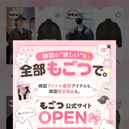
★WayV ヘンドリー 着
★ENHYPEN ソヌ 着用！！
用！！【Undermycar】25SS
【Undermycar】25SS
Multi Patched Vintage
MULTI PATCHED VINTAGE
¥25,900
¥26,100
Gaor Zip-Up Mocha
GAOR ZIP-UP - KHAKI