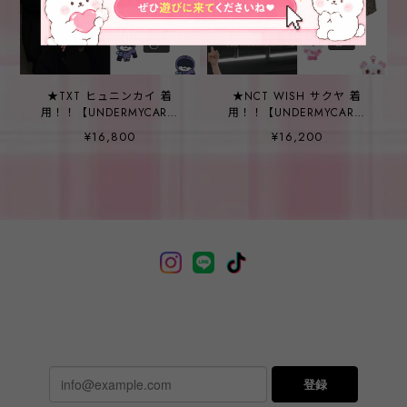
★TXT ヒュニンカイ 着
★NCT WISH サクヤ 着
用！！【UNDERMYCAR】
用！！【UNDERMYCAR】
Undermycar Mu.11 Anti
Undermycar Mu.33 Anti
¥16,800
¥16,200
Fxxking Logo Play
Fxxking Logo Play Basic
Oversized Pigment Hood
Long Sleeve Check Shirts
Zip-up Black
Black Beige
登録