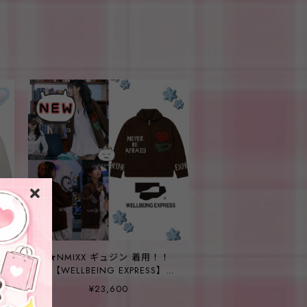
★NMIXX ギュジン 着用！！
【WELLBEING EXPRESS】
Peace Cowichan Cardigan/
¥23,600
Brown