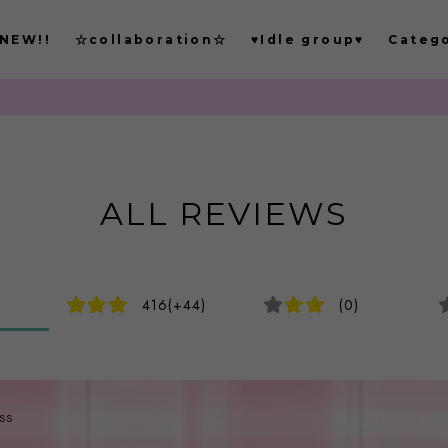
NEW!!
☆collaboration☆
♥Idle group♥
Categ
ALL REVIEWS
416(+44)
(0)
SS