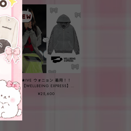
★IVE ウォニョン 着用！！
【WELLBEING EXPRESS】
Sleeve Embroidered Zip Up
¥25,600
Grey