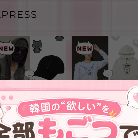
XPRESS
★ZEROBASEONE ジウン 着
★TWICE ツウィ 着用！！
用！！【WELLBEING
【WELLBEING EXPRESS】
EXPRESS】W Basic Cotton Cap
Digital Tattoo Hoodie Zip Up
¥5,400
¥16,900
Black
Cream