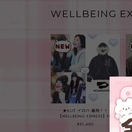
WELLBEING E
★ILLIT イロハ 着用！！
【WELLBEING EXPRESS】Fur
Cowichan Hoodie Charcoal
¥31,400