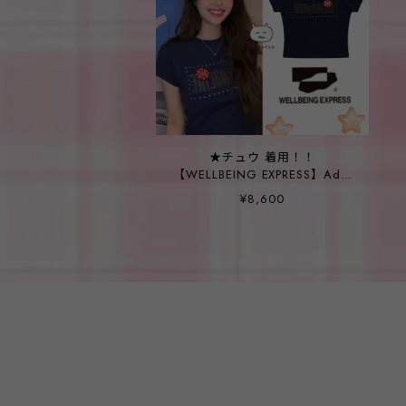
★チュウ 着用！！
【WELLBEING EXPRESS】Adnl
Half Sleeve Navy
¥8,600