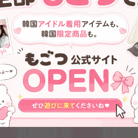
★少女時代 テヨン 着用！！
★IVE レイ 着用！！
【WELLBEING EXPRESS】Fancy
【WELLBEING EXPRESS】
Hoodie Pink
Digital Tattoo Tee Renewal
¥19,300
¥8,950
Mint