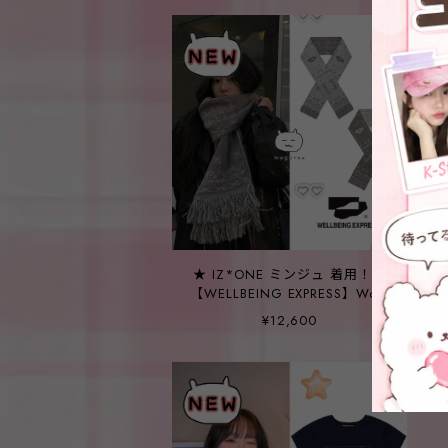
★ IZ*ONE ミンジュ 着用！！
【WELLBEING EXPRESS】Wool
Jacquard Muffler Brown
¥12,600