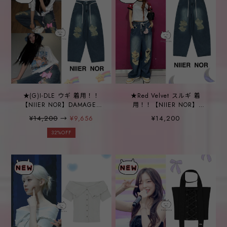
★(G)I-DLE ウギ 着用！！
★Red Velvet スルギ 着
【NIIER NOR】DAMAGED
用！！【NIIER NOR】
BALLOON DENIM
DAMAGED BALLOON
¥14,200
→
¥9,656
¥14,200
PANTS_INDIGO
DENIM PANTS_INDIGO
32%OFF