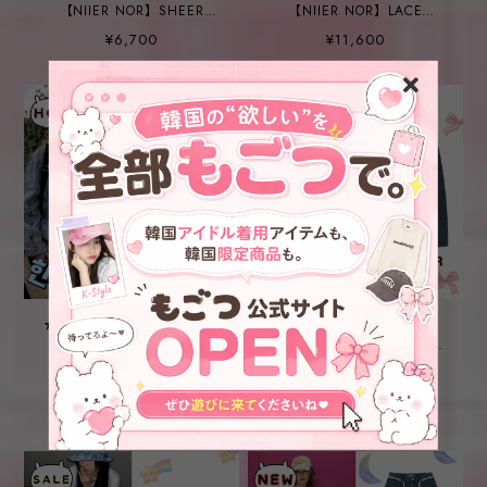
【NIIER NOR】SHEER
【NIIER NOR】LACE
ROSE SLIM HOODIE_IVORY
CURVE TRACK ZIP-
¥6,700
¥11,600
UP_CAMO
★ZEROBASEONE ソンハン
★IVE ウォニョン 着用！！
ビン 着用！！【NIIER
【NIIER NOR】DAMAGED
NOR】NN CUT OUT
BALLOON DENIM
¥7,250
¥14,200
→
¥9,656
TEE_BONE
PANTS_INDIGO
32%OFF