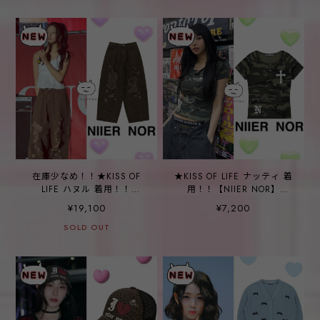
在庫少なめ！！★KISS OF
★KISS OF LIFE ナッティ 着
LIFE ハヌル 着用！！
用！！【NIIER NOR】
【NIIER NOR】BACK-
VINTAGE CROSS BUTTON
¥19,100
¥7,200
CROSS DAMAGED WIDE
DOWN TEE_CAMO
PANTS_LEOPARD
SOLD OUT