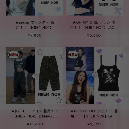
★aespa ウィンター 着
★OH MY GIRL アリン 着
用！！【NIIER NOR】
用！！【NIIER NOR】LACE-
RIBBED OFF SHOULDER
UP SCARF TUBE
¥7,850
¥5,850
CARDIGAN_BONE
TOP_BLACK
★(G)I-DLE ソヨン 着用！！
★KISS OF LIFE ジュリー 着
【NIIER NOR】DAMAGED
用！！【NIIER NOR】LACE
BALLOON PANTS_CAMO
SLEEVELESS_BLACK
¥13,600
¥5,350