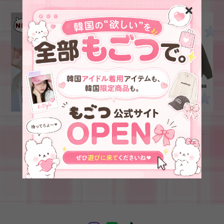
★ENHYPEN ジョンウォン
★New Jeans ミンジ 着
着用！！
用！！【HERITAGEFLOSS】
【HERITAGEFLOSS】H
CODURA CHECK HOODED
¥47,600
¥62,600
LETTER LINEN V-NECK /
JACKET
Ivory
SOLD OUT